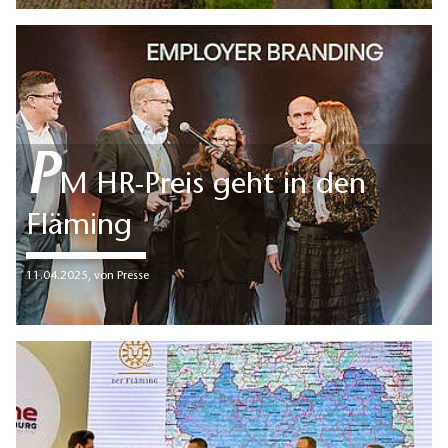
P
M HR-Preis geht in den
Fläming
11.04.2025
,
von Presse