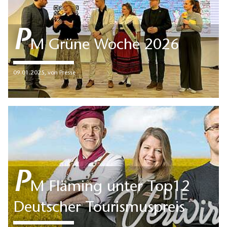
P
M Grüne Woche 2026
09.01.2025
,
von Presse
P
M Fläming unter Top12
Deutscher Tourismuspreis