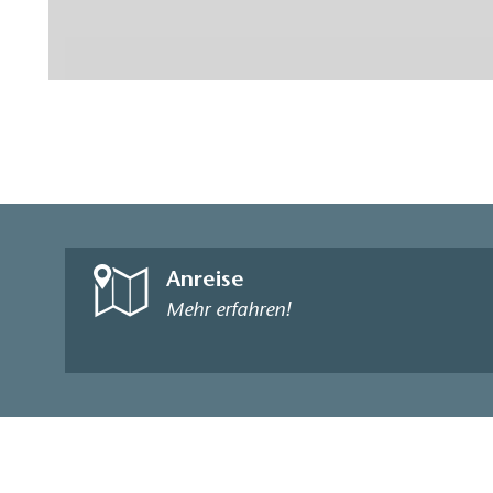
06.08.
2026
11:00
17:00
1
Nur Veranstaltungen, für die Tickets bestellt wer
Ausstellung »MATERIEN« – Martin Schulze
in der Galerie…
Ausstellung
Glashütte, Fläming
MATERIEN Emaille, Glas & Anderes
Nachdem der im Spreewald geborene Künstler Martin
Schulze Kybernetik sowie Kunst und Design…
MATERIEN Emaille, Glas & AnderesNachdem der im
Spreewald geborene Künstler Martin Schulze…