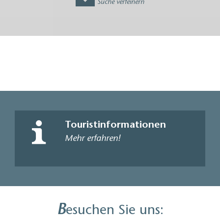
Suche verfeinern
06.08.
2026
09:00
21:00
2
den können
Comicausstellung "Theo, Leo und Herr
Johann erkunden…
Ausstellung
Niemegk, Fläming
Die Ausstellung „Theo, Leo und Herr Johann erkunden den
Hohen Fläming" zeigt Comics über die 16 Flämingdörfer
der…
Die Ausstellung „Theo, Leo und Herr Johann erkunden den
Hohen Fläming" zeigt Comics über…