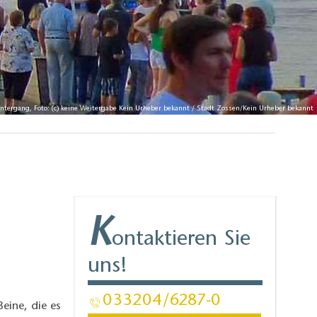
tergang, Foto: (c) keine Weitergabe Kein Urheber bekannt / Stadt Zossen/Kein Urheber bekannt
K
ontaktieren Sie
uns!
033204
6287-0
Beine, die es