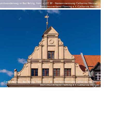
unstwanderweg in Bad Belzig, Foto: (c) CC BY - Namensnennung Catharina Weisser /
Tourismusverband Fläming e.V./Catharina Weisser
Giebel Rathaus Bad Belzig, Foto: (c) CC BY - Namensnennung Catharina Weisser /
Tourismusverband Fläming e.V./Catharina Weisser