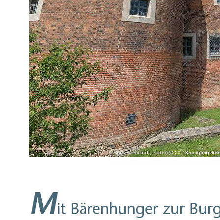
Burg Eisenhardt, Foto: (c) CC0 - Bedingungs
M
it Bärenhunger zur Bur