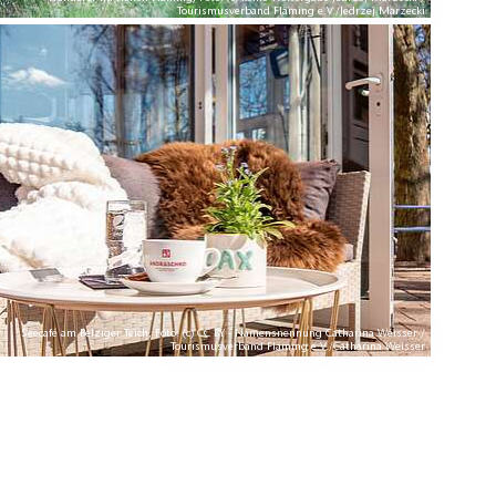
Tourismusverband Fläming e.V./Jedrzej Marzecki
Seecafé am Belziger Teich, Foto: (c) CC BY - Namensnennung Catharina Weisser /
Tourismusverband Fläming e.V./Catharina Weisser