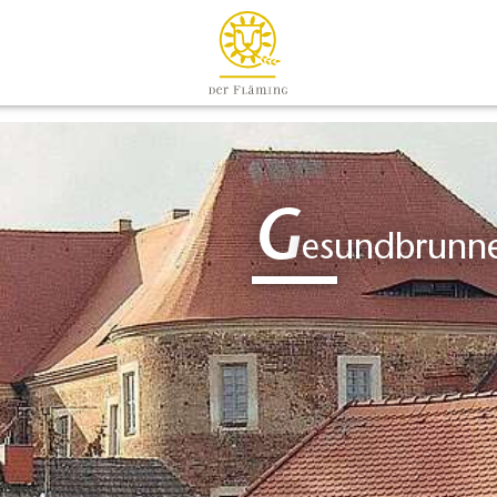
G
esundbrunne