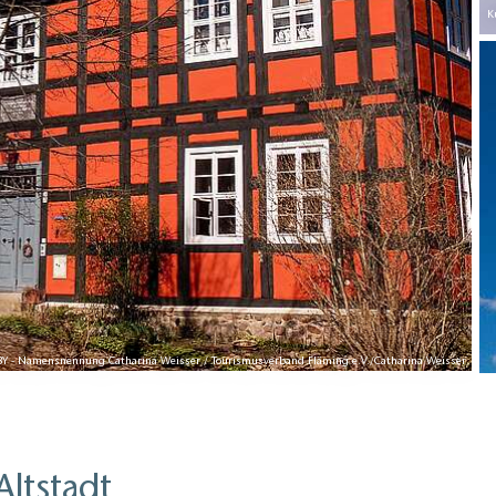
K
C BY - Namensnennung Catharina Weisser / Tourismusverband Fläming e.V./Catharina Weisser
Altstadt