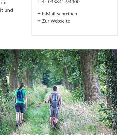
Tel.:
033841-94900
ön:
dt und
E-Mail schreiben
Zur Webseite
Wanderer im Hohen Fläming, Foto: (c) keine Weitergabe Jedrzej Marzecki /