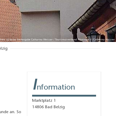
 Foto: (c) keine Weitergabe Catharina Weisser / Tourismusverband Fläming e.V./Catharina Weisser
lzig
I
nformation
Marktplatz 1
14806 Bad Belzig
eunde an. So