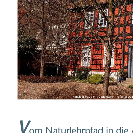
Reißiger-Haus mit Gedenktafel, Foto: (c) C
V
om Naturlehrpfad in die 