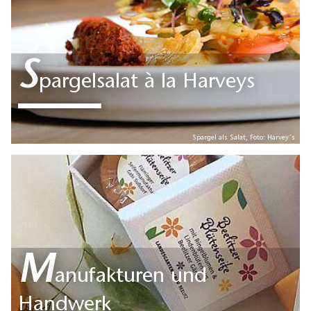
S
pargelsalat à la Harveys
Spargel als Salat, Foto: Harvey´s
M
anufakturen und
Handwerk