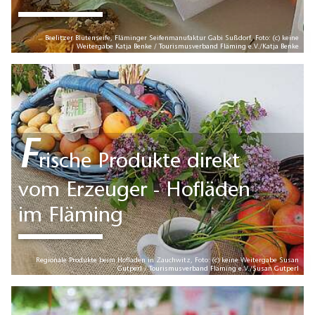
Beelitzer Blütenseife, Fläminger Seifenmanufaktur Gabi Sußdorf, Foto: (c) keine
Weitergabe Katja Benke / Tourismusverband Fläming e.V./Katja Benke
F
rische Produkte direkt
vom Erzeuger - Hofläden
im Fläming
Regionale Produkte beim Hofladen in Zauchwitz, Foto: (c) keine Weitergabe Susan
Gutperl / Tourismusverband Fläming e.V./Susan Gutperl