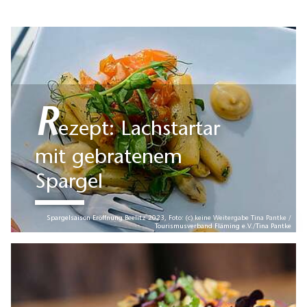
erfahren Sie mehr über die Herstellung und Verarbeitung
der Produkte und die regionalen Gerichte auf den Tellern
der Fläminger Gastronomen.
R
ezept: Lachstartar
mit gebratenem
Spargel
Spargelsaison Eröffnung Beelitz 2023, Foto: (c) keine Weitergabe Tina Pantke /
Tourismusverband Fläming e.V./Tina Pantke