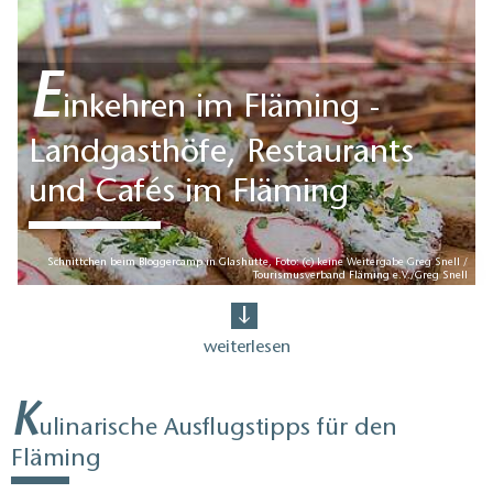
E
inkehren im Fläming -
Landgasthöfe, Restaurants
und Cafés im Fläming
Schnittchen beim Bloggercamp in Glashütte, Foto: (c) keine Weitergabe Greg Snell /
Tourismusverband Fläming e.V./Greg Snell
weiterlesen
K
ulinarische Ausflugstipps für den
Fläming