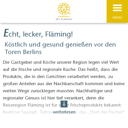
MENÜ
E
cht, lecker, Fläming!
Köstlich und gesund genießen vor den
Toren Berlins
Die Gastgeber und Köche unserer Region legen viel Wert
auf die frische und regionale Küche. Das heißt, dass die
Produkte, die in den Gerichten verarbeitet werden, zu
großen Anteilen aus der Nachbarschaft kommen und keine
weiten Wege zurücklegen mussten. Nachhaltiger und
regionaler Genuss ist hier tief verankert, denn die
Reiseregion Fläming ist für seine Frischeprodukte bekannt:
weiterlesen
Beelitzer Spargel, Teltower Rübchen, das „Dorf der Fischer“
Mellensee, Heidelbeeren und Kürbisse – das alles nur eine
halbe Stunde von der Berliner Stadtgrenze entfernt. Hier