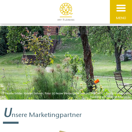
MENÜ
Headerbilder Kloster Lehnin, Foto: (c) keine Weitergabe Jedrzej Marzecki / Tourismusverband
Fläming e.V./Jedrzej Marzecki
U
nsere Marketingpartner