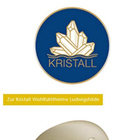
Zur Kristall Wohlfühltherme Ludwigsfelde