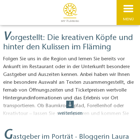
MENÜ
V
orgestellt: Die kreativen Köpfe und
hinter den Kulissen im Fläming
Folgen Sie uns in die Region und lernen Sie bereits vor
Ankunft im Restaurant oder in der Unterkunft besondere
Gastgeber und Auszeiten kennen. Anbei haben wir Ihnen
eine besondere Auswahl an Texten zusammengestellt, die
fernab von Öffnungszeiten und Ticketpreisen wertvolle
Hintergrundinformationen und das Erlebnis vor Ort
transportieren. Ob Baumkronenpfad, Forellenhof oder
weiterlesen
Kreativtour – lassen Sie sich inspirieren und kommen Sie
mit in den Fläming. Im Berliner Umland warten
unvergessliche Zeiten auf Sie. Unbedingt nachmachen ist
G
astgeber im Porträt - Bloggerin Laura
hier unsere Empfehlung!