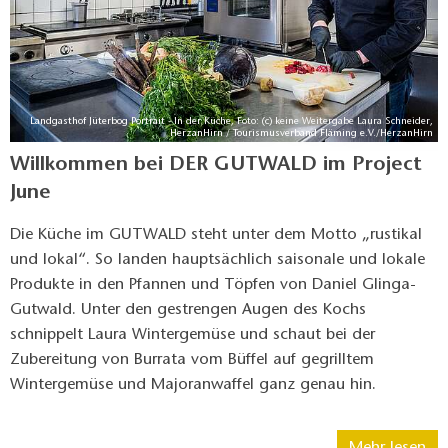
Landgasthof Jüterbog Portrait - In der Küche, Foto: (c) keine Weitergabe Laura Schneider,
HerzanHirn / Tourismusverband Fläming e.V./HerzanHirn
Willkommen bei DER GUTWALD im Project
June
Die Küche im GUTWALD steht unter dem Motto „rustikal
und lokal“. So landen hauptsächlich saisonale und lokale
Produkte in den Pfannen und Töpfen von Daniel Glinga-
Gutwald. Unter den gestrengen Augen des Kochs
schnippelt Laura Wintergemüse und schaut bei der
Zubereitung von Burrata vom Büffel auf gegrilltem
Wintergemüse und Majoranwaffel ganz genau hin.