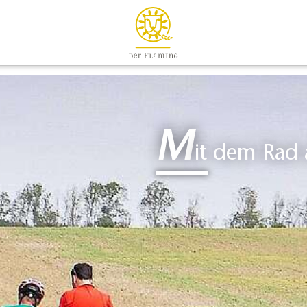
M
it dem Rad 