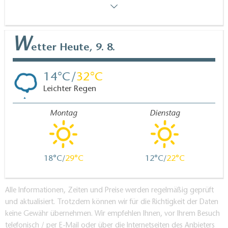
W
etter
Heute, 9. 8.
14
32
Leichter Regen
Montag
Dienstag
18
29
12
22
Alle Informationen, Zeiten und Preise werden regelmäßig geprüft
und aktualisiert. Trotzdem können wir für die Richtigkeit der Daten
keine Gewähr übernehmen. Wir empfehlen Ihnen, vor Ihrem Besuch
telefonisch / per E-Mail oder über die Internetseiten des Anbieters