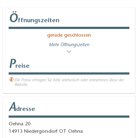
Ö
ffnungszeiten
gerade geschlossen
Mehr Öffnungszeiten
P
reise
Die Preise erfragen Sie bitte telefonisch oder entnehmen diese der
Website.
A
dresse
Oehna 20
14913
Niedergörsdorf OT Oehna