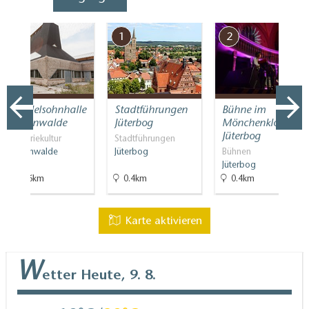
7
1
2
Mendelsohnhalle
Stadtführungen
Bühne im
Luckenwalde
Jüterbog
Mönchenkloster
Jüterbog
Industriekultur
Stadtführungen
Luckenwalde
Jüterbog
Bühnen
Jüterbog
12.6km
0.4km
0.4km
Karte aktivieren
W
etter
Heute, 9. 8.