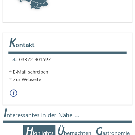
K
ontakt
Tel.:
03372-401597
E-Mail schreiben
Zur Webseite
I
nteressantes in der Nähe ...
H
Ü
G
ighlights
bernachten
astronomie