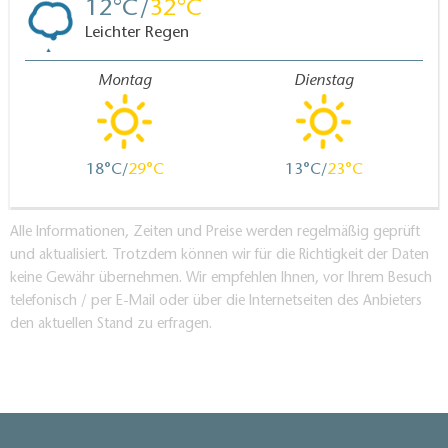
12
32
Leichter Regen
Montag
Dienstag
18
29
13
23
Alle Informationen, Zeiten und Preise werden regelmäßig geprüft
und aktualisiert. Trotzdem können wir für die Richtigkeit der Daten
keine Gewähr übernehmen. Wir empfehlen Ihnen, vor Ihrem Besuch
telefonisch / per E-Mail oder über die Internetseiten des Anbieters
den aktuellen Stand zu erfragen.