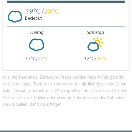
19
28
Bedeckt
Freitag
Samstag
13
21
12
25
Alle Informationen, Zeiten und Preise werden regelmäßig geprüft
und aktualisiert. Trotzdem können wir für die Richtigkeit der Daten
keine Gewähr übernehmen. Wir empfehlen Ihnen, vor Ihrem Besuch
telefonisch / per E-Mail oder über die Internetseiten des Anbieters
den aktuellen Stand zu erfragen.