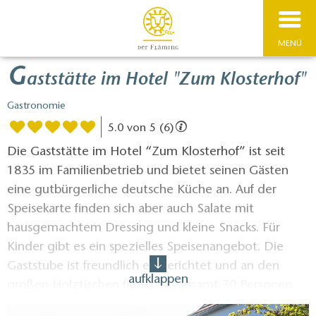
MENÜ
G
aststätte im Hotel "Zum Klosterhof"
Gastronomie
5.0 von 5 (6)
Die Gaststätte im Hotel “Zum Klosterhof” ist seit
1835 im Familienbetrieb und bietet seinen Gästen
eine gutbürgerliche deutsche Küche an. Auf der
Speisekarte finden sich aber auch Salate mit
hausgemachtem Dressing und kleine Snacks. Für
Kinder gibt es ein spezielles Speisenangebot. Die
Gaststube ist freundlich eingerichtet und an den
aufklappen
großen Holztischen finden insgesamt 30 Personen
Platz. Die Küche ist durchgehend geöffnet.