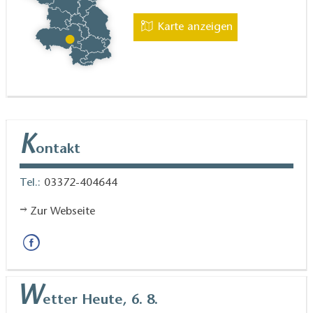
Karte anzeigen
K
ontakt
Tel.:
03372-404644
Zur Webseite
W
etter
Heute, 6. 8.