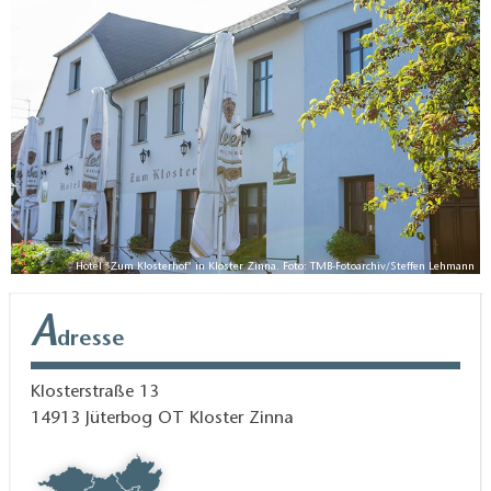
Nach oder vor der Einkehr in der Gaststube bietet
sich eine Runde auf der nahe gelegenen Flaeming-
Skate, eine Radtour oder eine entspannte
Kutschfahrt durch die malerische Landschaft des
Niederen Flämings an.
Hotel "Zum Klosterhof" in Kloster Zinna. Foto: TMB-Fotoarchiv/Steffen Lehmann
A
dresse
Klosterstraße 13
14913
Jüterbog OT Kloster Zinna