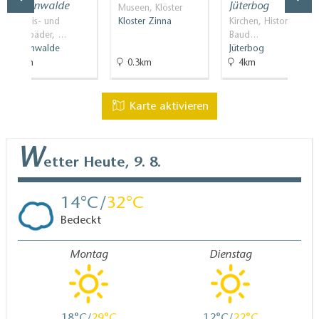
Luckenwalde
Jüterbog
Museen, Klöster
Erlebnis- und
Kloster Zinna
Kirchen, Historische
Spaßbäder, …
Baud…
Luckenwalde
Jüterbog
9km
0.3km
4km
Karte aktivieren
W
etter
Heute, 9. 8.
14
32
Bedeckt
Montag
Dienstag
18
29
12
22