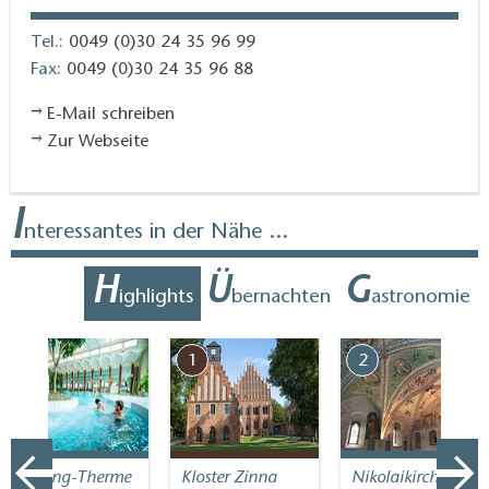
Tel.:
0049 (0)30 24 35 96 99
Fax:
0049 (0)30 24 35 96 88
E-Mail schreiben
Zur Webseite
I
nteressantes in der Nähe ...
H
Ü
G
ighlights
bernachten
astronomie
7
1
2
Fläming-Therme
Kloster Zinna
Nikolaikirche