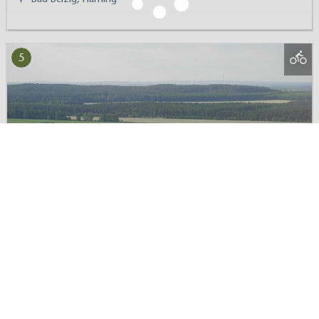
Bad Belzig, Fläming
5
Das Glauer Tal von unten und oben
(24 km)
Trebbin, Fläming