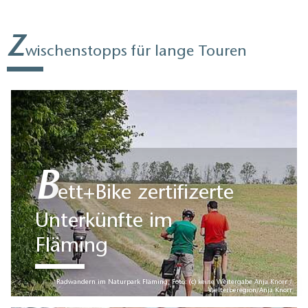
Z
wischenstopps für lange Touren
B
ett+Bike zertifizerte
Unterkünfte im
Fläming
Radwandern im Naturpark Fläming, Foto: (c) keine Weitergabe Anja Knorr /
Welterberegion/Anja Knorr