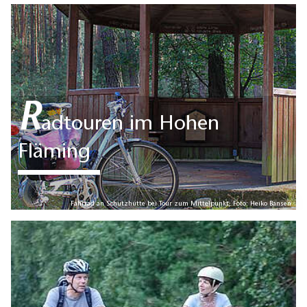
R
adtouren im Hohen
Fläming
Fahrrad an Schutzhütte bei Tour zum Mittelpunkt, Foto: Heiko Bansen