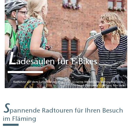
L
adesäulen für E-Bikes
Radfahrer auf dem Luther-Tetzel-Weg, Foto: (c) keine Weitergabe Jedrzej Marzecki /
Tourismusverband Fläming e.V./Jedrzej Marzecki
S
pannende Radtouren für Ihren Besuch
im Fläming