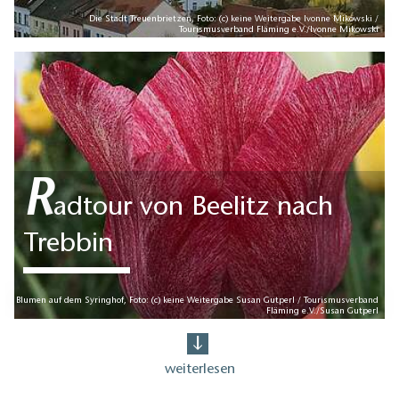
Die Stadt Treuenbrietzen, Foto: (c) keine Weitergabe Ivonne Mikowski /
Tourismusverband Fläming e.V./Ivonne Mikowski
R
adtour von Beelitz nach
Trebbin
Blumen auf dem Syringhof, Foto: (c) keine Weitergabe Susan Gutperl / Tourismusverband
Fläming e.V./Susan Gutperl
weiterlesen