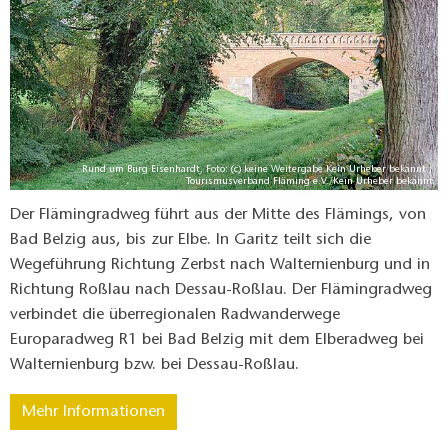
Rund um Burg Eisenhardt, Foto: (c) keine Weitergabe Kein Urheber bekannt /
Tourismusverband Fläming e.V./Kein Urheber bekannt
Der Flämingradweg führt aus der Mitte des Flämings, von
Bad Belzig aus, bis zur Elbe. In Garitz teilt sich die
Wegeführung Richtung Zerbst nach Walternienburg und in
Richtung Roßlau nach Dessau-Roßlau. Der Flämingradweg
verbindet die überregionalen Radwanderwege
Europaradweg R1 bei Bad Belzig mit dem Elberadweg bei
Walternienburg bzw. bei Dessau-Roßlau.
Mehr Informationen