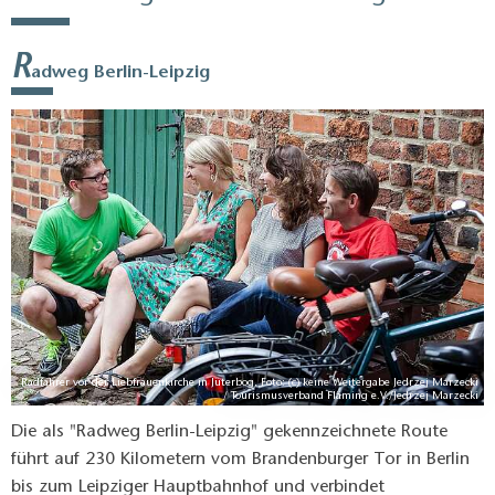
R
adweg Berlin-Leipzig
Radfahrer vor der Liebfrauenkirche in Jüterbog, Foto: (c) keine Weitergabe Jedrzej Marzecki
/ Tourismusverband Fläming e.V./Jedrzej Marzecki
Die als "Radweg Berlin-Leipzig" gekennzeichnete Route
führt auf 230 Kilometern vom Brandenburger Tor in Berlin
bis zum Leipziger Hauptbahnhof und verbindet