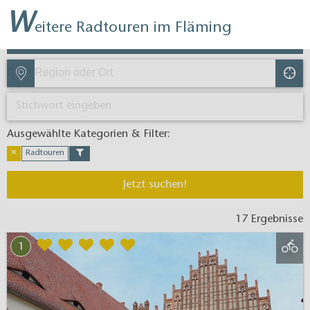
W
eitere Radtouren im Fläming
Ausgewählte Kategorien & Filter:​
✕
Radtouren
Jetzt suchen!
17 Ergebnisse
1