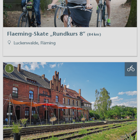
Flaeming-Skate „Rundkurs 8“
(84 km)
Luckenwalde, Fläming
3