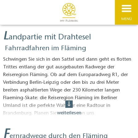
MENÜ
L
andpartie mit Drahtesel
Fahrradfahren im Fläming
Schwingen Sie sich in den Sattel und dann geht es flotten
Trittes entlang der gut ausgebauten Radwege der
Reiseregion Fläming. Ob auf dem Europaradweg R1, der
Verbindung Berlin-Leipzig oder den bis zu drei Meter
breiten asphaltierten Wege der 230 Kilometer langen
Flaeming-Skate: die Reiseregion Fläming im Berliner
Umland ist die perfekte Wahl für eine Radtour in
weiterlesen
Brandenburg. Planen Sie mit den von uns
zusammengestellten Routen Ihren nächsten Ausflug mit
dem Zweirad, Rollfiets oder Liegerad vor den Toren Berlins!
F
ernradwege durch den Fläming