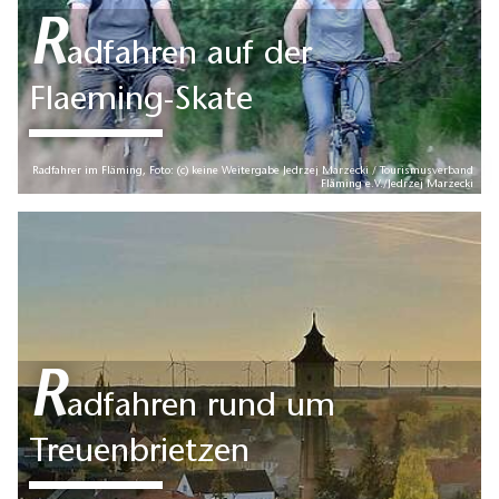
R
adfahren auf der
Flaeming-Skate
Radfahrer im Fläming, Foto: (c) keine Weitergabe Jedrzej Marzecki / Tourismusverband
Fläming e.V./Jedrzej Marzecki
R
adfahren rund um
Treuenbrietzen