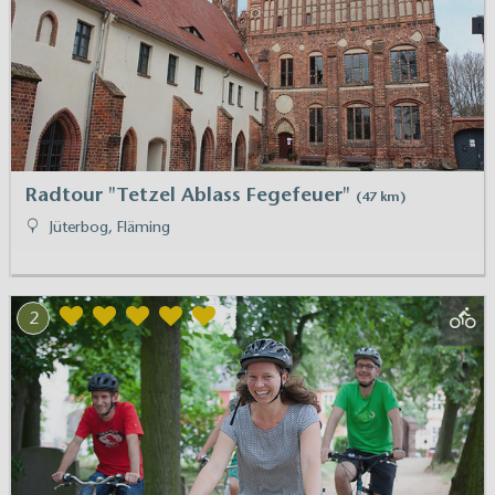
Radtour "Tetzel Ablass Fegefeuer"
(47 km)
Jüterbog, Fläming
2