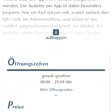
werden. Die Ausleihe per App ist dabei besonders
bequem: Wer ein Rad nutzen will, scannt einfach den
QR-Code am Rahmenschloss, und schon ist das
Gefährt aufgeschlossen und bereit zur Abfahrt. Pro
Ausleihe zahlen Nutzer maximal 15 Euro. Da das
aufklappen
System auch in den Nachbarkommunen Werder
(Havel), Schwielowsee und Michendorf eingesetzt
wird, ist es besonders einfach, in der Region
umweltfreundlich unterwegs zu sein und das Rad am
Ö
ffnungszeiten
Ziel wieder abzustellen.
gerade geöffnet
00:00 - 23:59 Uhr
Mehr Öffnungszeiten
P
reise