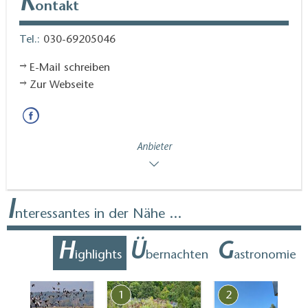
K
ontakt
Tel.:
030-69205046
E-Mail schreiben
Zur Webseite
Anbieter
I
nteressantes in der Nähe ...
H
Ü
G
ighlights
bernachten
astronomie
7
1
2