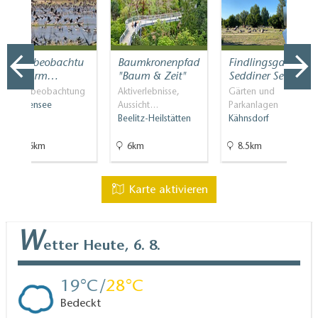
Vogelbeobachtu
Baumkronenpfad
Findlingsgarten
ngsturm…
"Baum & Zeit"
Seddiner See
Vogelbeobachtung
Aktiverlebnisse,
Gärten und
Blankensee
Aussicht…
Parkanlagen
Beelitz-Heilstätten
Kähnsdorf
16.6km
6km
8.5km
Karte aktivieren
W
etter
Heute, 6. 8.
19
28
Bedeckt