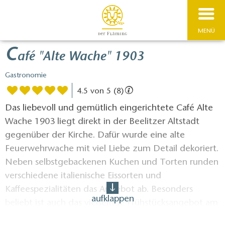
MENÜ
C
afé "Alte Wache" 1903
Gastronomie
4.5 von 5 (8)
Das liebevoll und gemütlich eingerichtete Café Alte
Wache 1903 liegt direkt in der Beelitzer Altstadt
gegenüber der Kirche. Dafür wurde eine alte
Feuerwehrwache mit viel Liebe zum Detail dekoriert.
Neben selbstgebackenen Kuchen und Torten runden
verschiedene italienische Eissorten und
Kaffeespezialitäten das Angebot ab. Besonders
aufklappen
beliebt ist auch das vielseitige Frühstücksangebot am
Donnerstag und Freitag von 9 bis 12 Uhr sowie am