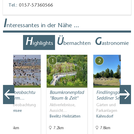
Tel.:
0157-57360566
I
nteressantes in der Nähe ...
H
Ü
G
ighlights
bernachten
astronomie
7
1
2
Vogelbeobachtu
Baumkronenpfad
Findlingsgarten
ngsturm…
"Baum & Zeit"
Seddiner See
Vogelbeobachtung
Aktiverlebnisse,
Gärten und
Blankensee
Aussicht…
Parkanlagen
Beelitz-Heilstätten
Kähnsdorf
15.5km
7.2km
7.8km