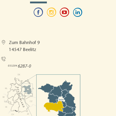
Tourismusverband Fläming e.V.
Zum Bahnhof 9
14547 Beelitz
Rufen Sie uns an!
6287-0
033204