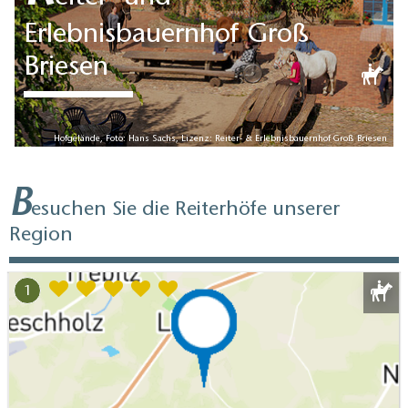
Erlebnisbauernhof Groß
Briesen
Hofgelände, Foto: Hans Sachs, Lizenz: Reiter- & Erlebnisbauernhof Groß Briesen
B
esuchen Sie die Reiterhöfe unserer
Region
gerade geschlossen
08:00 - 17:00 Uhr
1