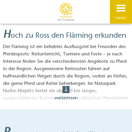
MENÜ
H
och zu Ross den Fläming erkunden
Der Fläming ist ein beliebtes Ausflusgziel bei Freunden des
Pferdesports: Reitunterricht, Turniere und Feste – je nach
Interesse finden Sie die verschiedensten Angebote zu Pferd
in der Region. Ausgewiesene Reitrouten führen auf
huffreundlichen Wegen durch die Region, vorbei an Höfen,
die gerne Pferd und Reiter beherbergen. Im Naturpark
Nuthe-Nieplitz bietet ein über 60 km langes,
weiterlesen
ausgeschildertes Reitwegenetz mit zahlreichen Pferdehöfen
als Wanderreitstationen beste Möglichkeiten für
ausgedehnte Ritte. Im Naturpark Hoher Fläming führt Sie
ein 110 km langer, ausgewiesener Reitrundweg mit fünf
ergänzenden Touren auf dem Pferderücken durch die