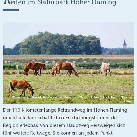
R
eiten im Naturpark Hoher Fläming
Natur. Weite Wälder, Wiesen, Burgen und Riesenfindlinge
lassen das Herz eines jeden Naturliebhabers höher
schlagen. Zahlreiche Höfe unterwegs bieten Unterkünfte für
Wanderreiter.
Pferde auf der Koppel, Foto: (c) keine Weitergabe Thomas Lähns / Stadt Beelitz/Thomas
Lähns
Der 110 Kilometer lange Reitrundweg im Hohen Fläming
macht alle landschaftlichen Erscheinungsformen der
Region erlebbar. Von diesem Hauptweg verzweigen sich
fünf weitere Reitwege. Sie können an jedem Punkt