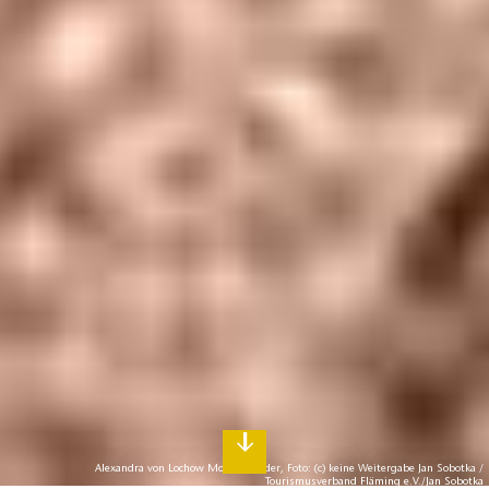
Alexandra von Lochow Mobile Header, Foto: (c) keine Weitergabe Jan Sobotka /
Tourismusverband Fläming e.V./Jan Sobotka