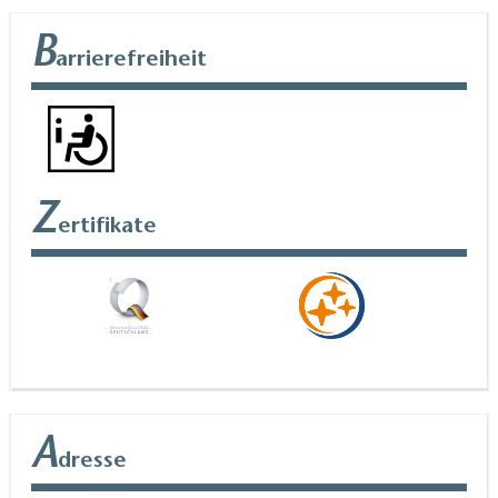
B
arrierefreiheit
Z
ertifikate
A
dresse