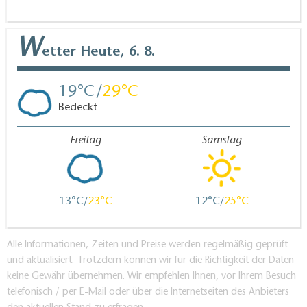
W
etter
Heute, 6. 8.
19
29
Bedeckt
Freitag
Samstag
13
23
12
25
Alle Informationen, Zeiten und Preise werden regelmäßig geprüft
und aktualisiert. Trotzdem können wir für die Richtigkeit der Daten
keine Gewähr übernehmen. Wir empfehlen Ihnen, vor Ihrem Besuch
telefonisch / per E-Mail oder über die Internetseiten des Anbieters