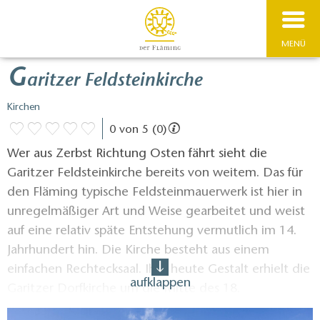
MENÜ
G
aritzer Feldsteinkirche
Kirchen
0 von 5 (0)
Wer aus Zerbst Richtung Osten fährt sieht die
Garitzer Feldsteinkirche bereits von weitem. Das für
den Fläming typische Feldsteinmauerwerk ist hier in
unregelmäßiger Art und Weise gearbeitet und weist
auf eine relativ späte Entstehung vermutlich im 14.
Jahrhundert hin. Die Kirche besteht aus einem
einfachen Rechtecksaal. Ihre heute Gestalt erhielt die
aufklappen
Garitzer Dorfkirche um die Mitte des 18.
Jahrhunderts, nachdem sie im 30-jährigen Krieg stark