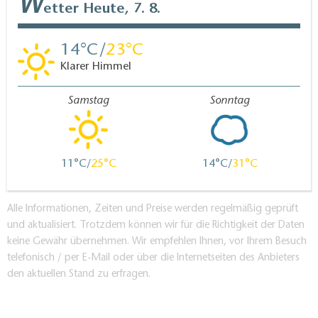
W
etter
Heute, 7. 8.
14
23
Klarer Himmel
Samstag
Sonntag
11
25
14
31
Alle Informationen, Zeiten und Preise werden regelmäßig geprüft
und aktualisiert. Trotzdem können wir für die Richtigkeit der Daten
keine Gewähr übernehmen. Wir empfehlen Ihnen, vor Ihrem Besuch
telefonisch / per E-Mail oder über die Internetseiten des Anbieters
den aktuellen Stand zu erfragen.