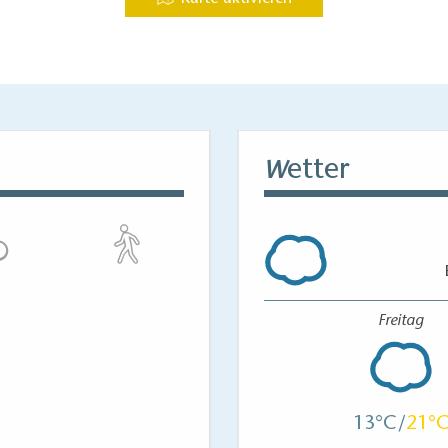
etter
W
Freitag
13
21