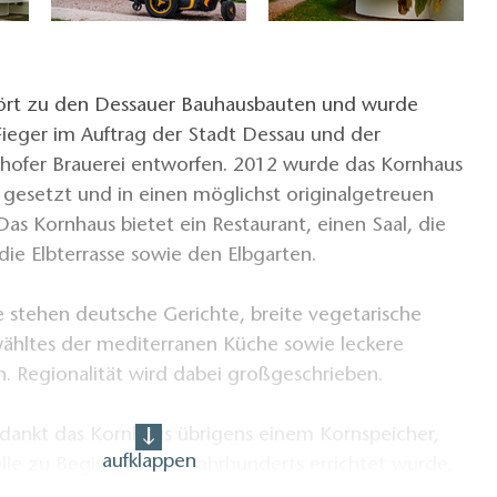
ört zu den Dessauer Bauhausbauten und wurde
Fieger im Auftrag der Stadt Dessau und der
nhofer Brauerei entworfen. 2012 wurde das Kornhaus
 gesetzt und in einen möglichst originalgetreuen
Das Kornhaus bietet ein Restaurant, einen Saal, die
 die Elbterrasse sowie den Elbgarten.
e stehen deutsche Gerichte, breite vegetarische
hltes der mediterranen Küche sowie leckere
. Regionalität wird dabei großgeschrieben.
ankt das Kornhaus übrigens einem Kornspeicher,
aufklappen
elle zu Beginn des 18. Jahrhunderts errichtet wurde.
tische Kornhandel Mitte des 19. Jahrhunderts zum