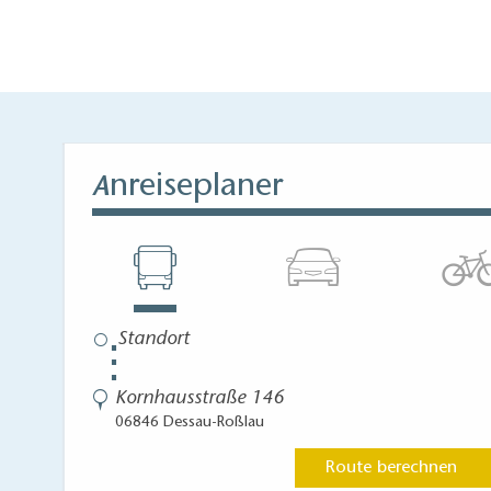
nreiseplaner
A
⋮
Kornhausstraße 146
06846 Dessau-Roßlau
Route berechnen