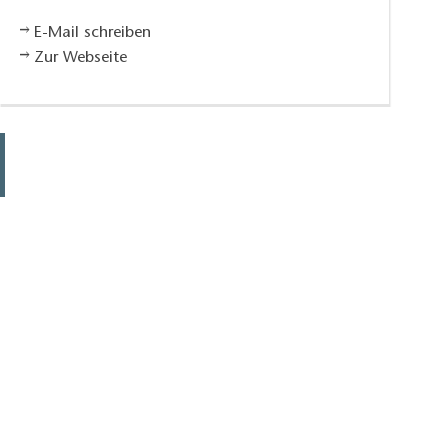
E-Mail schreiben
Zur Webseite
Mit Blick über die Elbe, Foto: Tourismusv