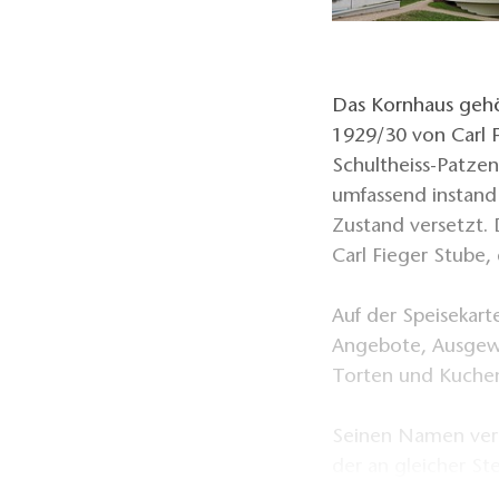
Das Kornhaus geh
1929/30 von Carl 
Schultheiss-Patze
umfassend instand
Zustand versetzt. 
Carl Fieger Stube,
Auf der Speisekart
Angebote, Ausgewä
Torten und Kuchen
Seinen Namen verd
der an gleicher St
Nachdem der anhal