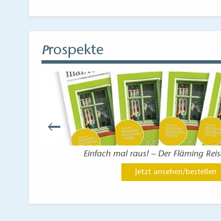
rospekte
P
ies
Einfach mal raus! – Der Fläming Rei
Jetzt ansehen/bestellen