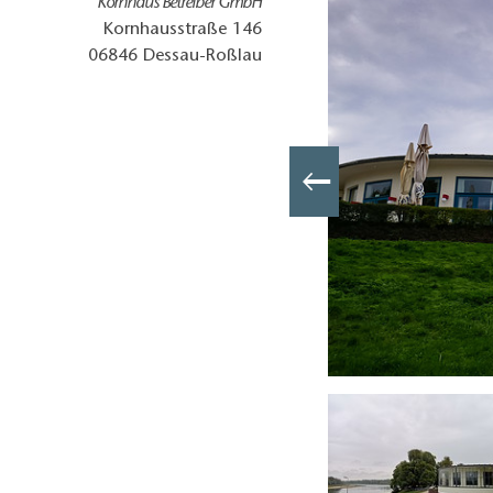
Kornhaus Betreiber GmbH
Kornhausstraße 146
06846
Dessau-Roßlau
Auflugslokal an der Elbe, Foto: Anja Knorr