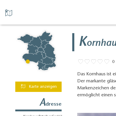
K
ornhau
0
Das Kornhaus ist ei
Der markante gläse
Karte anzeigen
Markenzeichen des
ermöglicht einen s
A
dresse