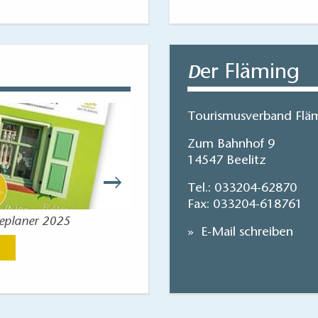
er Fläming
D
Tourismusverband Fläm
Zum Bahnhof 9
14547 Beelitz
Tel.:
033204-62870
Fax: 033204-618761
seplaner 2025
Flaeming-Skate
E-Mail schreiben
Jetzt anse