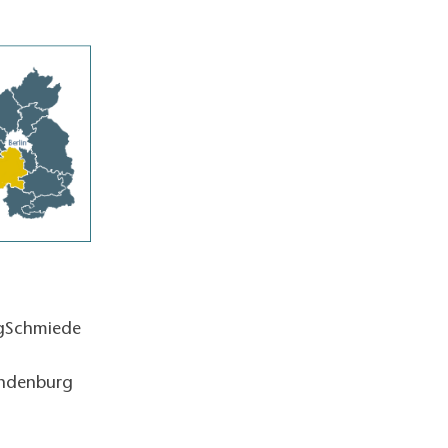
ngSchmiede
andenburg