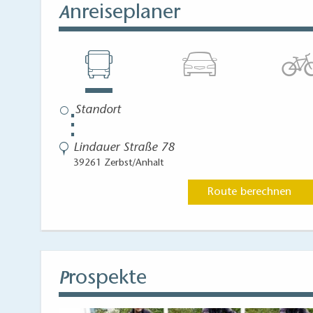
nreiseplaner
A
⋮
Lindauer Straße 78
39261 Zerbst/Anhalt
Route berechnen
rospekte
P