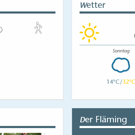
etter
W
Sonntag
14
32
er Fläming
D