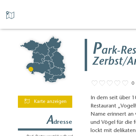
P
ark-Re
Zerbst/A
0
In dem seit über 1
Karte anzeigen
Restaurant „Vogelh
Name erinnert an 
A
dresse
und Vögel für die 
lockt mit delikate