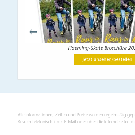
nberg
Flaeming-Skate Broschüre 2
Jetzt ansehen/bestellen
Alle Informationen, Zeiten und Preise werden regelmäßig gepr
Besuch telefonisch / per E-Mail oder über die Internetseiten d