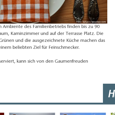
Foto: katjasv/pixabay.com
len Ambiente des Familienbetriebs finden bis zu 90
aum, Kaminzimmer und auf der Terrasse Platz. Die
m Grünen und die ausgezeichnete Küche machen das
einem beliebten Ziel für Feinschmecker.
eserviert, kann sich von den Gaumenfreuden
H