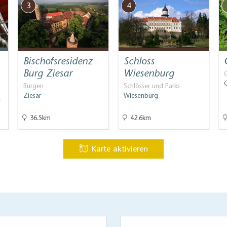
3
4
Bischofsresidenz
Schloss
Burg Ziesar
Wiesenburg
Burgen
Schlösser und Parks
Ziesar
Wiesenburg
…
36.5km
42.6km
Karte aktivieren