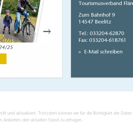
Tourismusverband Fläm
Zum Bahnhof 9
14547 Beelitz
Tel.:
033204-62870
Fax: 033204-618761
024/25
Reisekart
E-Mail schreiben
Jetzt anse
üft und aktualisiert. Trotzdem können wir für die Richtigkeit der Dat
es Anbieters den aktuellen Stand zu erfragen.