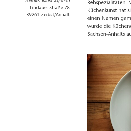
Park-Restaurant Vogelherd
Rehspezialitäten. 
Lindauer Straße 78
Küchenkunst hat s
39261
Zerbst/Anhalt
einen Namen gema
wurde die Küchenc
Sachsen-Anhalts a