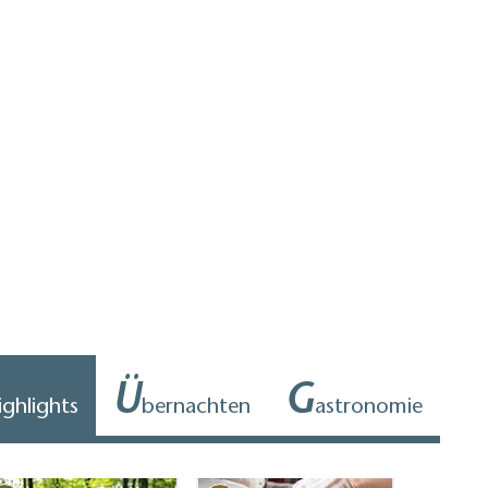
Ü
G
ighlights
bernachten
astronomie