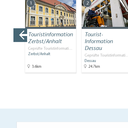
1
2
Touristinformation
Tourist-
ernhof
Zerbst/Anhalt
Information
Dessau
Geprüfte Touristinformati…
Zerbst/Anhalt
Geprüfte Touristinformati
Dessau
3.6km
24.7km