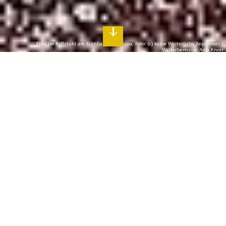
Frau im Rollstuhl am Kornhaus in Dessau, Foto: (c) keine Weitergabe Anja Knorr /
Welterberegion/Anja Knorr
B
arrierefrei die Reiseregion Fläming
entdecken
Urlaubsinformationen und Ausflüge für
Menschen mit eingeschränkter Mobilität
und anderen Einschränkungen
Reisen bedeutet Abschalten, Genießen und Neues
entdecken. Dabei stellen sich Gästen mit Rollstuhl,
Familien mit Kinderwagen oder Senioren mit
Gehbehinderung leider immer noch deutlich mehr
Herausforderungen als anderen Reisenden. Ebenso
schwierig ist es für Sehbehinderte Menschen oder
Gehörlose adäquate Hilfmittel vorzufinden um einen