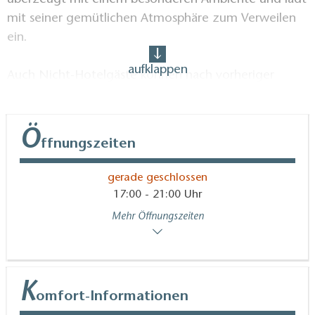
überzeugt mit einem besonderen Ambiente und lädt
mit seiner gemütlichen Atmosphäre zum Verweilen
ein.
aufklappen
Auch Nicht-Hotelgäste können nach vorheriger
Anmeldung täglich frühstücken. Das Buffet beinhaltet
Filterkaffee und Teespezialitäten.
Ö
ffnungszeiten
gerade geschlossen
17:00 - 21:00 Uhr
Mehr Öffnungszeiten
K
omfort-Informationen