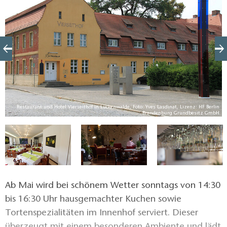
rg
Restaurant und Hotel Vierseithof in Luckenwalde, Foto: Yves Lasdinat, Lizenz: HF Berlin
H
Brandenburg Grundbesitz GmbH
Ab Mai wird bei schönem Wetter sonntags von 14:30
bis 16:30 Uhr hausgemachter Kuchen sowie
Tortenspezialitäten im Innenhof serviert. Dieser