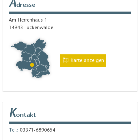
A
dresse
Am Herrenhaus 1
14943
Luckenwalde
Karte anzeigen
K
ontakt
Tel.:
03371-6890654