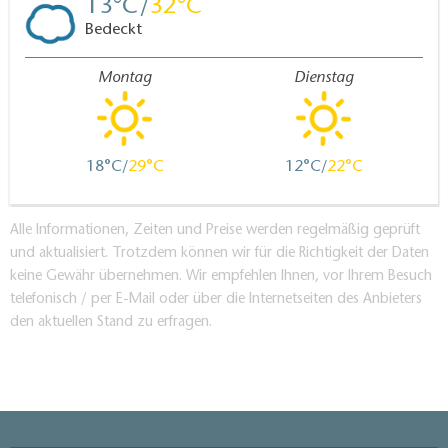
13
32
Bedeckt
Montag
Dienstag
18
29
12
22
Alle Informationen, Zeiten und Preise werden regelmäßig geprüft
und aktualisiert. Trotzdem können wir für die Richtigkeit der Daten
keine Gewähr übernehmen. Wir empfehlen Ihnen, vor Ihrem Besuch
telefonisch / per E-Mail oder über die Internetseiten des Anbieters
den aktuellen Stand zu erfragen.