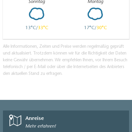
Sonntag
Montag
13
33
17
30
Alle Informationen, Zeiten und Preise werden regelmäßig geprüft
und aktualisiert. Trotzdem können wir für die Richtigkeit der Daten
keine Gewähr übernehmen. Wir empfehlen Ihnen, vor Ihrem Besuch
telefonisch / per E-Mail oder über die Internetseiten des Anbieters
den aktuellen Stand zu erfragen.
Anreise
Mehr erfahren!