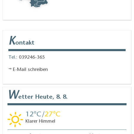
Die St. Johannis Kirche in Grimme ist im Rahmen der
Arbeit der Stiftung "Entschlossene Kirchen" rund um
die Uhr geöffnet.
K
ontakt
Tel.:
039246-365
E-Mail schreiben
W
etter
Heute, 8. 8.
12
27
Klarer Himmel