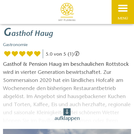
MENÜ
G
asthof Haug
Gastronomie
5.0 von 5 (1)
Gasthof & Pension Haug im beschaulichen Rottstock
wird in vierter Generation bewirtschaftet. Zur
Sommersaison 2020 hat ein ländliches Hofcafè am
Wochenende den bisherigen Restaurantbetrieb
abgelöst. Im Angebot sind hausgebackener Kuchen
und Torten, Kaffee, Eis und auch herzhafte, regionale
und saisonale Kleinigkeiten. Bei schönem Wetter
aufklappen
können Sie im Pavillon Platz nehmen oder Ihren
Kaffee mit in den Garten nehmen, um die Ruhe im