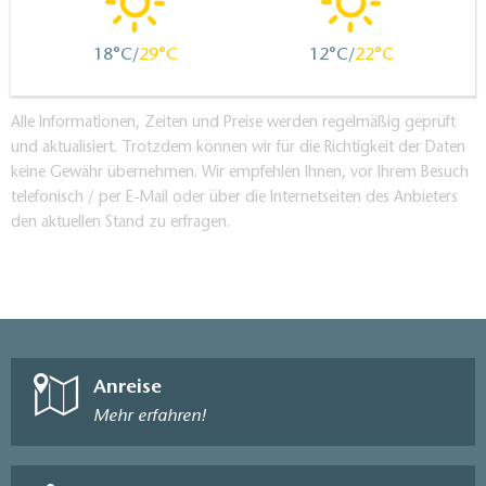
18
29
12
22
Alle Informationen, Zeiten und Preise werden regelmäßig geprüft
und aktualisiert. Trotzdem können wir für die Richtigkeit der Daten
keine Gewähr übernehmen. Wir empfehlen Ihnen, vor Ihrem Besuch
telefonisch / per E-Mail oder über die Internetseiten des Anbieters
den aktuellen Stand zu erfragen.
Anreise
Mehr erfahren!