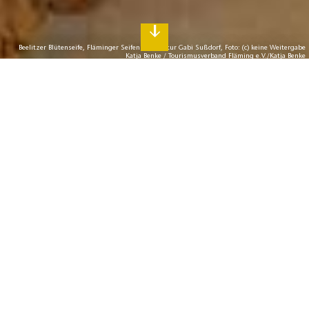
Beelitzer Blütenseife, Fläminger Seifenmanufaktur Gabi Sußdorf, Foto: (c) keine Weitergabe
Katja Benke / Tourismusverband Fläming e.V./Katja Benke
V
on Aufstrich bis
Zartbitterschokolade
Handgemachtes und Einzigartiges aus
dem Fläming
Der Fläming zieht traditionell kreative Köpfe an und bietet
Raum, individuelle Ideen zu verwirklichen und
Lebens(t)räume zu realisieren. So schlossen sich im
Töpferort Görzke schon zu Beginn des 18. Jahrhunderts
ortsansässige Keramikhandwerker zu einer Innung
zusammen und lieferten im 19. und 20. Tonwaren in alle
Welt. Und vom Glasmacherort Glashütte bei Baruth trat
weiterlesen
das Milchglas im 19. Jahrhundert seinen Siegeszug rund