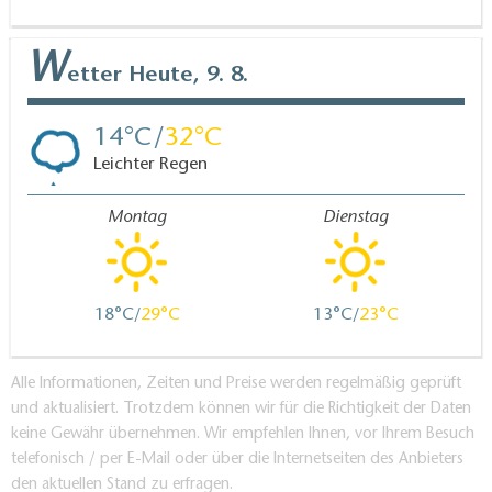
W
etter
Heute, 9. 8.
14
32
Leichter Regen
Montag
Dienstag
18
29
13
23
Alle Informationen, Zeiten und Preise werden regelmäßig geprüft
und aktualisiert. Trotzdem können wir für die Richtigkeit der Daten
keine Gewähr übernehmen. Wir empfehlen Ihnen, vor Ihrem Besuch
telefonisch / per E-Mail oder über die Internetseiten des Anbieters
den aktuellen Stand zu erfragen.