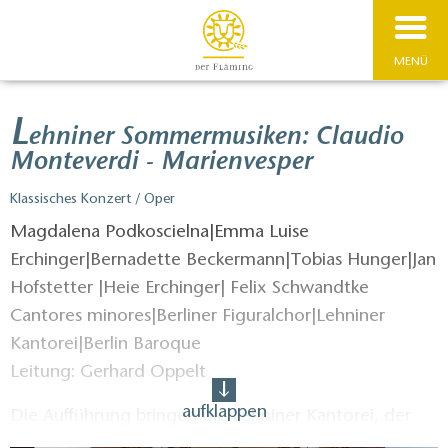
MENÜ
L
ehniner Sommermusiken: Claudio
Monteverdi - Marienvesper
Klassisches Konzert / Oper
Magdalena Podkoscielna|Emma Luise
Erchinger|Bernadette Beckermann|Tobias Hunger|Jan
Hofstetter |Heie Erchinger| Felix Schwandtke
Cantores minores|Berliner Figuralchor|Lehniner
Kantorei|Berlin Baroque
Leitung: Gerhard Oppelt
aufklappen
Die Aufführung bringen die Lehniner Kantorei, der
Berliner Figuralchor und das Ensemble Berlin Baroque