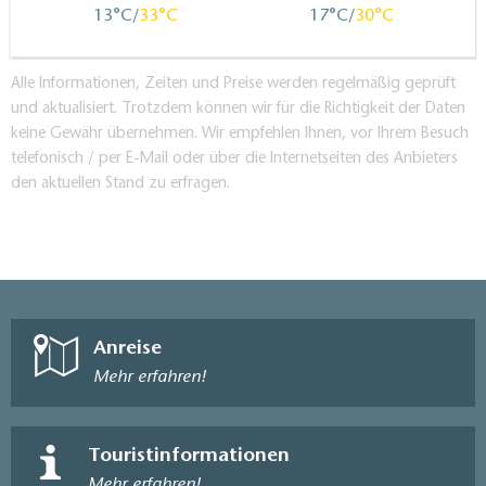
13
33
17
30
Alle Informationen, Zeiten und Preise werden regelmäßig geprüft
und aktualisiert. Trotzdem können wir für die Richtigkeit der Daten
keine Gewähr übernehmen. Wir empfehlen Ihnen, vor Ihrem Besuch
telefonisch / per E-Mail oder über die Internetseiten des Anbieters
den aktuellen Stand zu erfragen.
Anreise
Mehr erfahren!
Touristinformationen
Mehr erfahren!