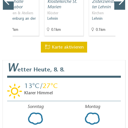
Kunsthalle
Klosterkirche St.
Zisterziensterklos
Brennabor
Marien
ter Lehnin
Galerien & Ateliers
Klöster
Kirchen
Brandenburg an der
Lehnin
Lehnin
Havel
21.7km
0.1km
0.1km
Karte aktivieren
W
etter
Heute, 8. 8.
13
27
Klarer Himmel
Sonntag
Montag