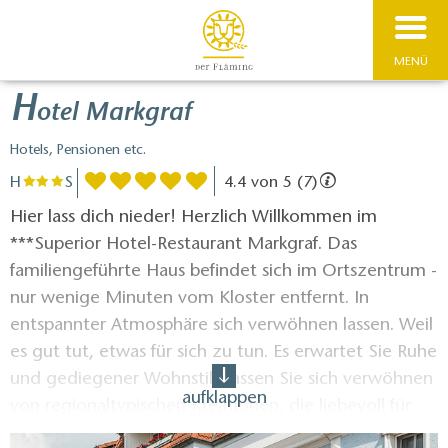
MENÜ
H
otel Markgraf
Hotels, Pensionen etc.
H
S
4.4 von 5 (7)
Hier lass dich nieder! Herzlich Willkommen im
***Superior Hotel-Restaurant Markgraf. Das
familiengeführte Haus befindet sich im Ortszentrum -
nur wenige Minuten vom Kloster entfernt. In
entspannter Atmosphäre sich verwöhnen lassen. Weil
es gut tut, etwas für sich zu tun. Es erwartet Sie Ruhe
und gediegener Wohnstil. Lassen Sie sich verwöhnen
aufklappen
von regionaltypischen Kreationen, die liebevoll für
Sie zubereitet werden. Es lohnt sich sowohl für den