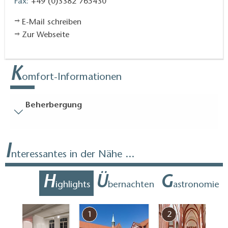
Fax:
+49 (0)3382 765430
E-Mail schreiben
Zur Webseite
K
omfort-Informationen
Beherbergung
Bodenbelag
I
Zum Teil eingeschränkt begehbarer Bodenbelag
nteressantes in der Nähe ...
(innen und/oder außen)
Treppen
H
Ü
G
ighlights
bernachten
astronomie
Einige Bereiche sind nur über Treppen erreichbar:
Rezeption
7
1
2
Badausstattung