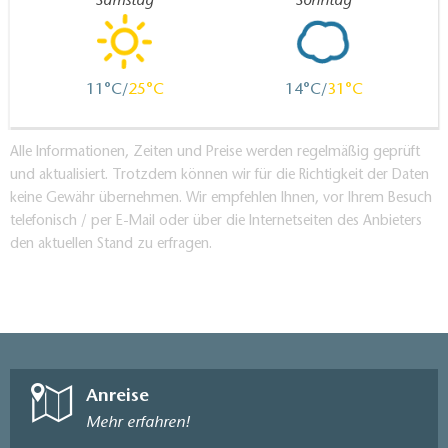
Samstag
Sonntag
11
25
14
31
Alle Informationen, Zeiten und Preise werden regelmäßig geprüft
und aktualisiert. Trotzdem können wir für die Richtigkeit der Daten
keine Gewähr übernehmen. Wir empfehlen Ihnen, vor Ihrem Besuch
telefonisch / per E-Mail oder über die Internetseiten des Anbieters
den aktuellen Stand zu erfragen.
Anreise
Mehr erfahren!