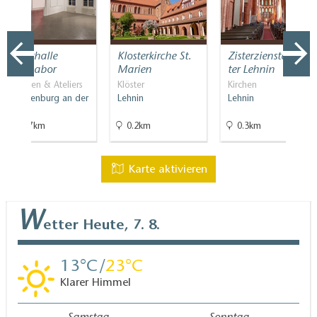
Klassische Duschtasse mit Stufe vorhanden
Weitere Angaben
Handläufe an allen Treppen
Kunsthalle
Klosterkirche St.
Zisterziensterklos
Betten mit Komforthöhe
Brennabor
Marien
ter Lehnin
Gepäckservice wird angeboten (das Gepäck wird ins
Galerien & Ateliers
Klöster
Kirchen
Zimmer gebracht.)
Brandenburg an der
Lehnin
Lehnin
Havel
21.7km
0.2km
0.3km
Karte aktivieren
W
etter
Heute, 7. 8.
13
23
Klarer Himmel