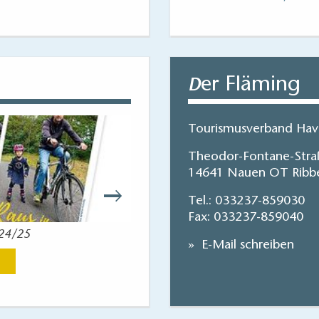
er Fläming
D
Tourismusverband Have
Theodor-Fontane-Stra
14641 Nauen OT Ribb
Tel.:
033237-859030
Fax: 033237-859040
024/25
Reisekart
E-Mail schreiben
Jetzt anse