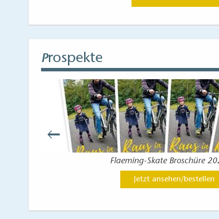
rospekte
P
Flaeming-Skate Broschüre 2
Jetzt ansehen/bestellen