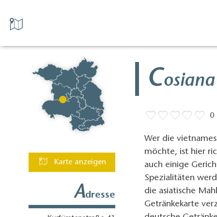
C
osiana
0
Wer die vietnames
möchte, ist hier r
Karte anzeigen
auch einige Gerich
Spezialitäten wer
A
die asiatische Mah
dresse
Getränkekarte verz