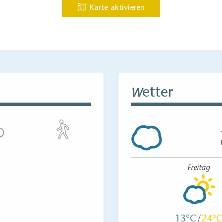
Karte aktivieren
etter
W
Freitag
13
24