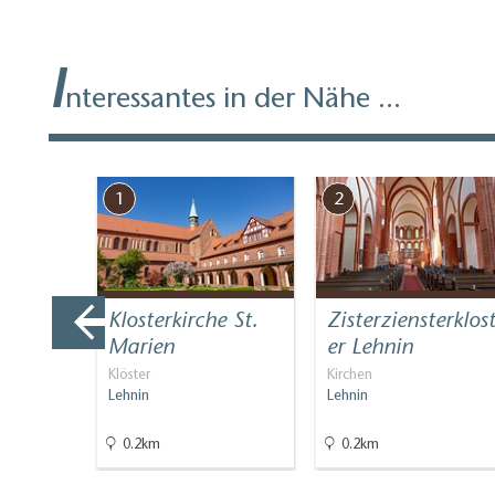
I
nteressantes in der Nähe ...
1
2
Klosterkirche St.
Zisterziensterklos
Marien
er Lehnin
el)
Klöster
Kirchen
Lehnin
Lehnin
informati…
0.2km
0.2km