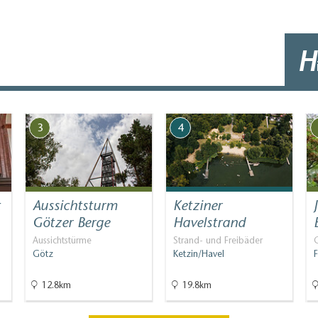
H
3
4
t
Aussichtsturm
Ketziner
Götzer Berge
Havelstrand
Aussichtstürme
Strand- und Freibäder
Götz
Ketzin/Havel
F
12.8km
19.8km