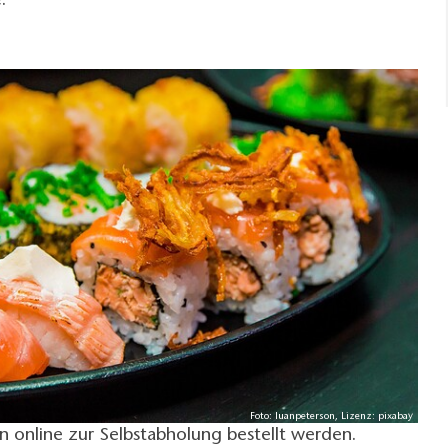
.
Foto: luanpeterson, Lizenz: pixabay
n online zur Selbstabholung bestellt werden.