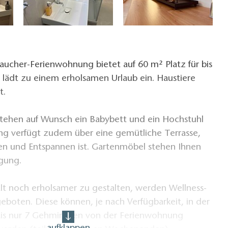
traucher-Ferienwohnung bietet auf 60 m² Platz für bis
 lädt zu einem erholsamen Urlaub ein. Haustiere
et.
 stehen auf Wunsch ein Babybett und ein Hochstuhl
ng verfügt zudem über eine gemütliche Terrasse,
len und Entspannen ist. Gartenmöbel stehen Ihnen
fügung.
lt noch erholsamer zu gestalten, werden Wellness-
oten. Diese können, je nach Verfügbarkeit, in der
xis nur 7 Gehminuten von der Ferienwohnung