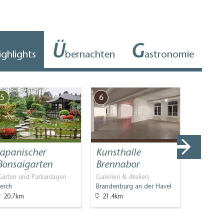
Ü
G
ighlights
bernachten
astronomie
5
6
7
Japanischer
Kunsthalle
Jutta 
Bonsaigarten
Brennabor
Stadtführ
Werder (H
Gärten und Parkanlagen
Galerien & Ateliers
erch
Brandenburg an der Havel
20.7km
21.4km
21.6km