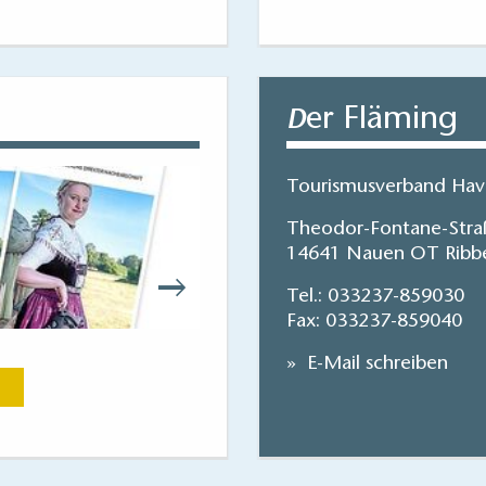
er Fläming
D
Tourismusverband Have
Theodor-Fontane-Stra
14641 Nauen OT Ribb
Tel.:
033237-859030
Fax: 033237-859040
Einfach mal raus! – De
E-Mail schreiben
Jetzt anse