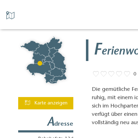
F
erienw
0
Die gemütliche Fe
ruhig, mit einem id
Karte anzeigen
sich im Hochparte
verfügt über eine
A
vollständig neu a
dresse