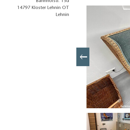
Bahnhofstr. 13d
14797
Kloster Lehnin OT
Lehnin
loster Lehnin, Foto: Damaris Kanisch, Lizenz: Damaris Kanisch
Ferien