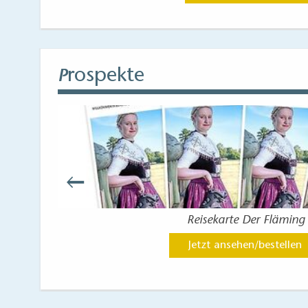
rospekte
P
Reisekarte Der Fläming
Jetzt ansehen/bestellen