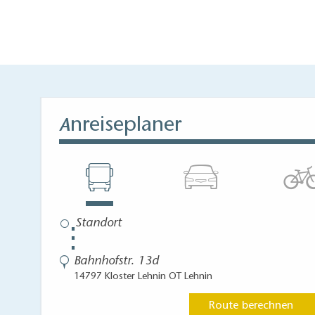
weitläufigen Obs
nreiseplaner
A
⋮
Bahnhofstr. 13d
14797 Kloster Lehnin OT Lehnin
Route berechnen