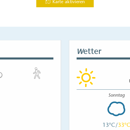
Karte aktivieren
tplantagen der Umgebung.
etter
W
Sonntag
13
33