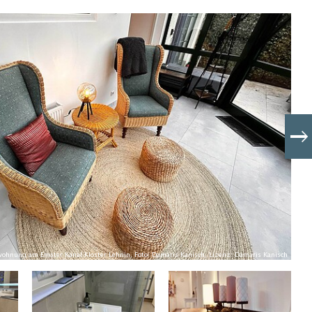
wohnung am Emster Kanal Kloster Lehnin, Foto: Damaris Kanisch, Lizenz: Damaris Kanisch