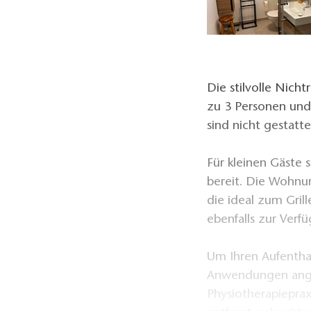
Die stilvolle Nich
zu 3 Personen und
sind nicht gestatt
Für kleinen Gäste
bereit. Die Wohnu
die ideal zum Gril
ebenfalls zur Ver
Um Ihren Aufentha
Anwendungen angeb
Physiotherapiepra