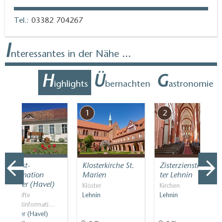
Tel.:
03382 704267
I
nteressantes in der Nähe ...
H
Ü
G
ighlights
bernachten
astronomie
7
1
2
Tourist-
Klosterkirche St.
Zisterziensterklos
Information
Marien
ter Lehnin
Werder (Havel)
Klöster
Kirchen
Geprüfte
Lehnin
Lehnin
Touristinformati…
Werder (Havel)