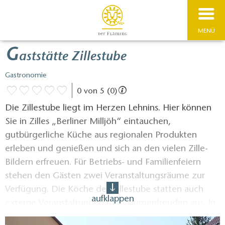
MENÜ
G
aststätte Zillestube
Gastronomie
0 von 5 (0)
Die Zillestube liegt im Herzen Lehnins. Hier können
Sie in Zilles „Berliner Milljöh“ eintauchen,
gutbürgerliche Küche aus regionalen Produkten
erleben und genießen und sich an den vielen Zille-
Bildern erfreuen. Für Betriebs- und Familienfeiern
stehen den Gästen zwei Veranstaltungsräume zur
Verfügung. Die Köche der Zillestube statten auch
aufklappen
externe Veranstaltungen mit Gaumenfreuden aus. In
den Sommermonaten hat ein kleiner Biergarten für