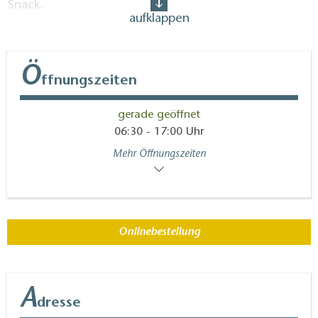
Snack.
aufklappen
Profitieren auch Sie von einem einfachen und
praktischen Bestellservice und holen Sie Ihre Waren
Ö
ffnungszeiten
danach vor Ort in Ihrer Wunschfiliale ab.
gerade geöffnet
06:30 - 17:00 Uhr
Mehr Öffnungszeiten
Onlinebestellung
A
dresse