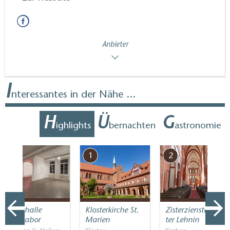
Anbieter
I
nteressantes in der Nähe ...
H
Ü
G
ighlights
bernachten
astronomie
7
1
2
Kunsthalle
Klosterkirche St.
Zisterziensterklos
Brennabor
Marien
ter Lehnin