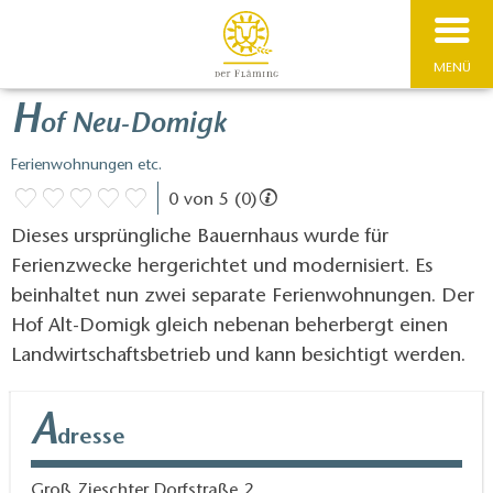
MENÜ
H
of Neu-Domigk
Ferienwohnungen etc.
0 von 5 (0)
Dieses ursprüngliche Bauernhaus wurde für
Ferienzwecke hergerichtet und modernisiert. Es
beinhaltet nun zwei separate Ferienwohnungen. Der
Hof Alt-Domigk gleich nebenan beherbergt einen
Landwirtschaftsbetrieb und kann besichtigt werden.
A
dresse
Groß Zieschter Dorfstraße 2