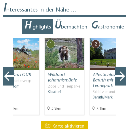
I
nteressantes in der Nähe ...
H
Ü
G
ighlights
bernachten
astronomie
7
1
2
QUADraTOUR
Wildpark
Altes Schloss
Johannismühle
Baruth mit
Mit PS unterwegs
Lennépark
Wünsdorf
Zoos und Tierparke
Klasdorf
Schlösser und Parks
Baruth/Mark
18.5km
5.8km
7.1km
Karte aktivieren