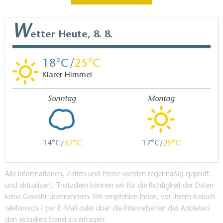
W
etter
Heute, 8. 8.
18
25
Klarer Himmel
Sonntag
Montag
14
32
17
29
Alle Informationen, Zeiten und Preise werden regelmäßig geprüft
und aktualisiert. Trotzdem können wir für die Richtigkeit der Daten
keine Gewähr übernehmen. Wir empfehlen Ihnen, vor Ihrem Besuch
telefonisch / per E-Mail oder über die Internetseiten des Anbieters
den aktuellen Stand zu erfragen.