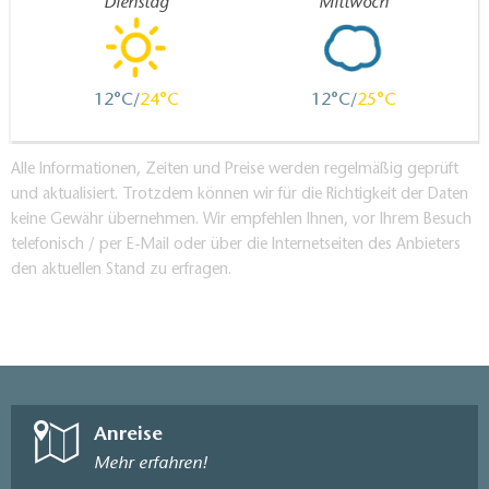
Dienstag
Mittwoch
12
24
12
25
Alle Informationen, Zeiten und Preise werden regelmäßig geprüft
und aktualisiert. Trotzdem können wir für die Richtigkeit der Daten
keine Gewähr übernehmen. Wir empfehlen Ihnen, vor Ihrem Besuch
telefonisch / per E-Mail oder über die Internetseiten des Anbieters
den aktuellen Stand zu erfragen.
Anreise
Mehr erfahren!