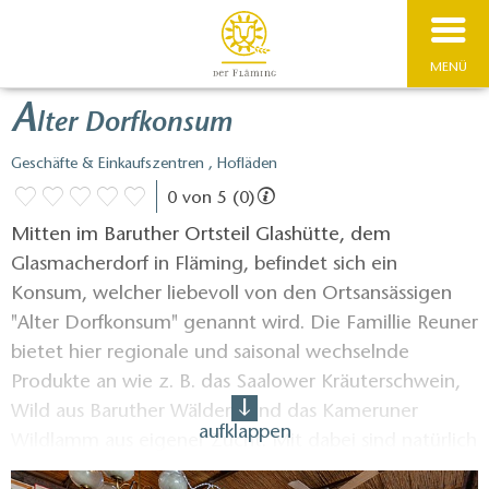
MENÜ
A
lter Dorfkonsum
Geschäfte & Einkaufszentren , Hofläden
0 von 5 (0)
Mitten im Baruther Ortsteil Glashütte, dem
Glasmacherdorf in Fläming, befindet sich ein
Konsum, welcher liebevoll von den Ortsansässigen
"Alter Dorfkonsum" genannt wird. Die Famillie Reuner
bietet hier regionale und saisonal wechselnde
Produkte an wie z. B. das Saalower Kräuterschwein,
Wild aus Baruther Wäldern und das Kameruner
aufklappen
Wildlamm aus eigener Zucht. Mit dabei sind natürlich
auch die hausgemachten Wurstspezialitäten,