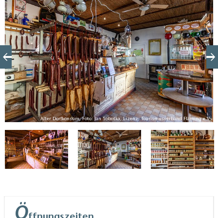
frischgebackener Kuchen und das bekannte Brot aus
dem historischen Steinbackofen nach alter Tradition.
Der Konsum bietet ein breites Sortiment an
regionalen Köstlichkeiten für die Weiterfahrt oder
Heimreise und lockt dabei mit seinem ganz
individuellen Charme.
V.
Alter Dorfkonsum, Foto: Jan Sobotka, Lizenz: Tourismusverband Fläming e.V.
Ö
ffnungszeiten