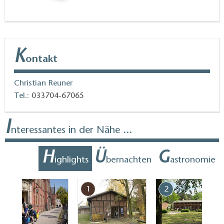
K
ontakt
Christian Reuner
Tel.:
033704-67065
I
nteressantes in der Nähe ...
H
Ü
G
ighlights
bernachten
astronomie
7
1
2