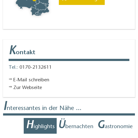
Über den Regionalbahnhof in Rangsdorf ist die
Berliner City in etwas mehr als einer halben Stunde
zu erreichen. Aber auch für Ausflüge nach Süden ins
Baruther Urstromtal eignet sich Bahn. Wenn man
K
dann noch das Rad dabei hat, steht einer
ontakt
ausschweifenden Radtour nichts mehr im Wege.
Tel.:
0170-2132611
E-Mail schreiben
Zur Webseite
I
nteressantes in der Nähe ...
H
Ü
G
ighlights
bernachten
astronomie