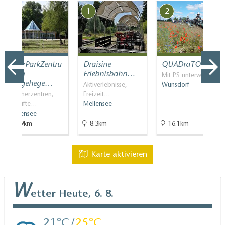
7
1
2
NaturParkZentru
Draisine -
QUADraTOUR
m am
Erlebnisbahn…
Mit PS unterwegs
Wildgehege…
Aktiverlebnisse,
Wünsdorf
Besucherzentren,
Freizeit…
Geprüfte…
Mellensee
Blankensee
30.9km
8.3km
16.1km
Karte aktivieren
W
etter
Heute, 6. 8.
21
25