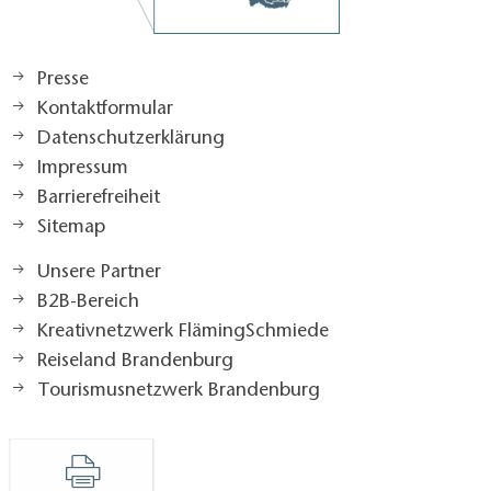
Sitzhöhe des WC-Beckens (Oberkante WC-Brille): 46
cm
Notruf vorhanden
Presse
Zugang zu Tagungs- und Veranstaltungsräumen
Kontaktformular
Zugang stufenlos
Datenschutzerklärung
Durchgangsbreite der Eingangstür: 90 cm
Impressum
Erhebung der Daten
Barrierefreiheit
Bei den hier dargestellten Daten handelt es sich um
Sitemap
geprüfte Daten
Datum der Datenerhebung: 06.11.2018
Unsere Partner
Erheber (Institution): TMB Tourismus-Marketing
B2B-Bereich
Brandenburg GmbH
Kreativnetzwerk FlämingSchmiede
Reiseland Brandenburg
Tourismusnetzwerk Brandenburg