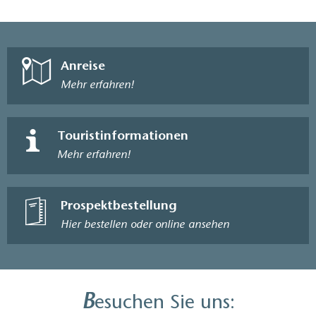
Tische
Anzahl der unterfahrbaren Tische im Innenbereich
(Beinfreiheit mindestens 67 cm x 30 cm,
Anreise
Maximalhöhe des Tisches 85 cm): 6
Mehr erfahren!
Kommentar:
Weitere Tische sind über Stufen ereeichbar; eine mobile
Rampe ist vorhanden.
Touristinformationen
Gästetoilette
Mehr erfahren!
Durchgangsbreite der Tür zum Sanitärraum: 93 cm
Durchgangsbreite der schmalsten aller zu
benutzenden Türen, Flure und Durchgänge: 93 cm
Prospektbestellung
Tür schlägt nicht in den Sanitärraum auf
Hier bestellen oder online ansehen
Länge der Bewegungsfläche vor dem Waschtisch:
>150 cm
Tiefe der Unterfahrbarkeit des Waschtischs (in Höhe
von 67 cm): 8 cm
B
esuchen Sie uns:
Oberkante des Waschtischs (Armauflagefläche) vom