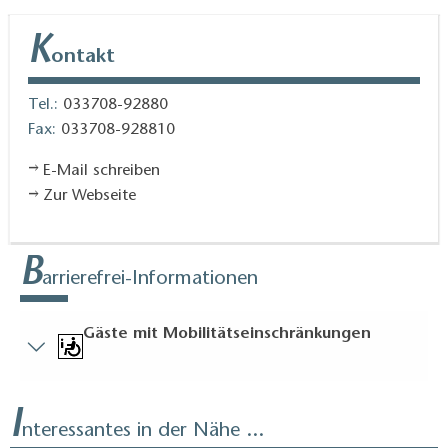
K
ontakt
Tel.:
033708-92880
Fax:
033708-928810
E-Mail schreiben
Zur Webseite
B
arrierefrei-Informationen
Gäste mit Mobilitätseinschränkungen
Kurzbeschreibung
I
Kurzbeschreibung:
nteressantes in der Nähe ...
6 ausgewiesene Behindertenparkplätze vorhanden