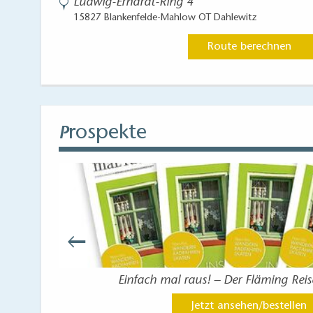
Ludwig-Erhardt-Ring 4
15827 Blankenfelde-Mahlow OT Dahlewitz
Route berechnen
rospekte
P
Einfach mal raus! – Der Fläming Rei
Jetzt ansehen/bestellen