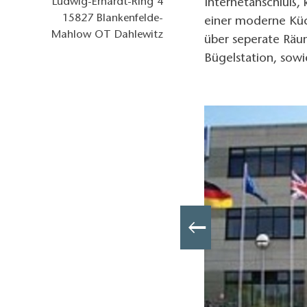
Ludwig-Erhardt-Ring 4
Internetanschluß,
15827
Blankenfelde-
einer moderne Kü
Mahlow OT Dahlewitz
über seperate Räu
Bügelstation, sowi