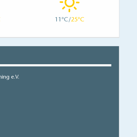
11
25
ing e.V.
 Broschüre 2024/25
hen/bestellen