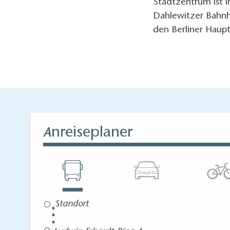
Stadtzentrum ist i
Dahlewitzer Bahnh
den Berliner Haup
nreiseplaner
A
⋮