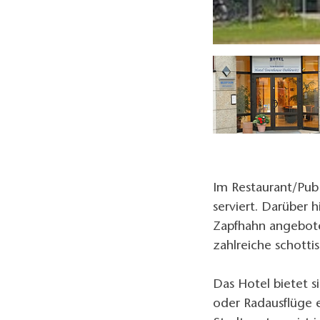
nuntergang über der Dahlewitzer Heide, Foto: Hotel Townhouse
Im Restaurant/Pub
serviert. Darüber 
Zapfhahn angebote
zahlreiche schotti
Das Hotel bietet 
oder Radausflüge e