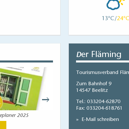
13
24
er Fläming
D
Tourismusverband Fläm
Zum Bahnhof 9
14547 Beelitz
Tel.:
033204-62870
Fax: 033204-618761
seplaner 2025
Flaeming-Skate
E-Mail schreiben
Jetzt anse