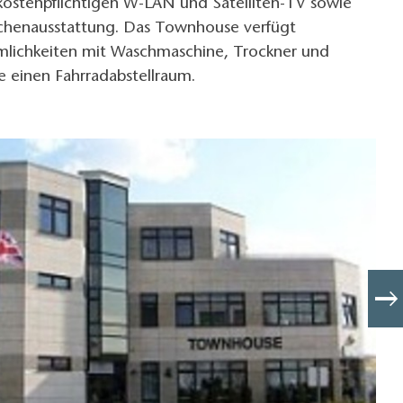
 kostenpflichtigen W-LAN und Satelliten-TV sowie
chenausstattung. Das Townhouse verfügt
mlichkeiten mit Waschmaschine, Trockner und
e einen Fahrradabstellraum.