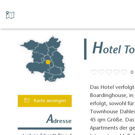
H
otel T
0
Das Hotel verfolg
Boardinghouse, in 
Karte anzeigen
erfolgt, sowohl fü
Townhouse Dahlewi
A
45 qm Größe. Das
dresse
Apartments der ge