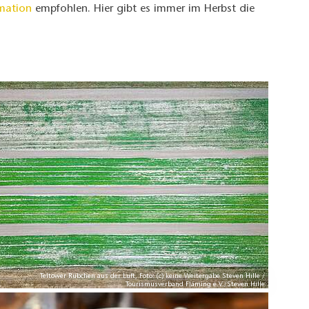
rmation
empfohlen. Hier gibt es immer im Herbst die
Teltower Rübchen aus der Luft, Foto: (c) keine Weitergabe Steven Hille /
Tourismusverband Fläming e.V./Steven Hille