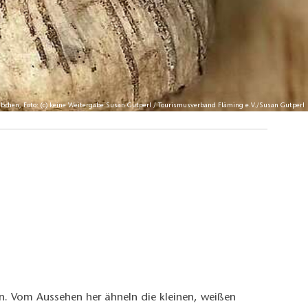
übchen, Foto: (c) keine Weitergabe Susan Gutperl / Tourismusverband Fläming e.V./Susan Gutperl
n. Vom Aussehen her ähneln die kleinen, weißen