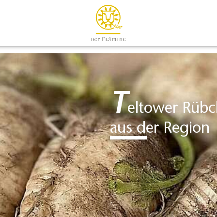
T
eltower Rübc
aus der Region