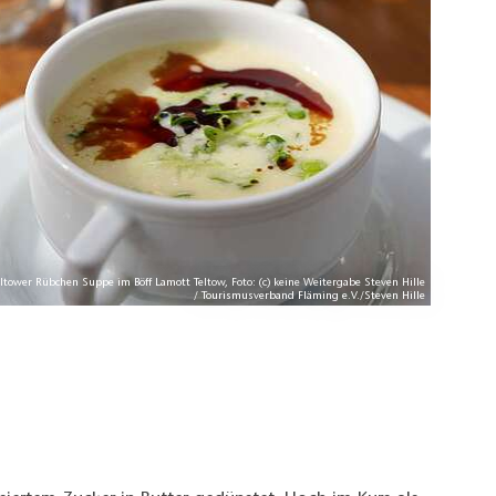
eltower Rübchen Suppe im Böff Lamott Teltow, Foto: (c) keine Weitergabe Steven Hille
/ Tourismusverband Fläming e.V./Steven Hille