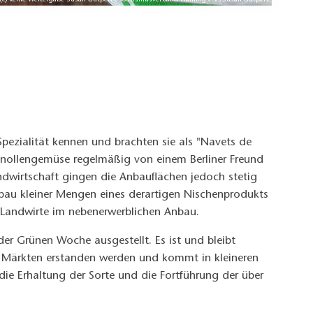
: (c) keine Weitergabe Susan Gutperl / Tourismusverband Fläming e.V./Susan Gutperl
pezialität kennen und brachten sie als "Navets de
Knollengemüse regelmäßig von einem Berliner Freund
andwirtschaft gingen die Anbauflächen jedoch stetig
nbau kleiner Mengen eines derartigen Nischenprodukts
 Landwirte im nebenerwerblichen Anbau.
der Grünen Woche ausgestellt. Es ist und bleibt
f Märkten erstanden werden und kommt in kleineren
 die Erhaltung der Sorte und die Fortführung der über