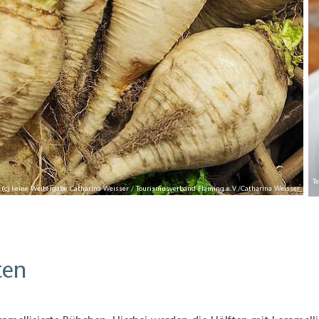
T
: (c) keine Weitergabe Catharina Weisser / Tourismusverband Fläming e.V./Catharina Weisser
ten