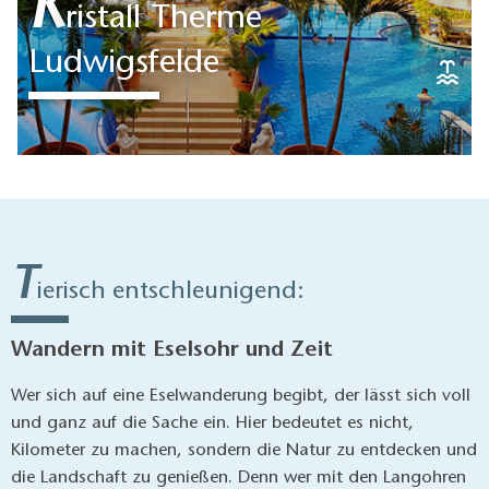
K
ristall Therme
Ludwigsfelde
Die textilfreie Kristall Therme nahe
Potsdam und vor den Toren Berlins
sorgt mit ihrer großzügigen,
liebevoll angelegten
Thermenlandschaft…
T
ierisch entschleunigend:
gerade geöffnet
09:00 - 21:00 Uhr
Wandern mit Eselsohr und Zeit
Wer sich auf eine Eselwanderung begibt, der lässt sich voll
und ganz auf die Sache ein. Hier bedeutet es nicht,
Kilometer zu machen, sondern die Natur zu entdecken und
die Landschaft zu genießen. Denn wer mit den Langohren