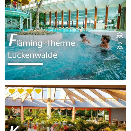
ein einzigartiger Ort der Erholung:
…
gerade geöffnet
10:00 - 21:00 Uhr
F
läming-Therme
Luckenwalde
Herzlich willkommen im Bade-,
Sport- und Saunaparadies für die
ganze Familie! Ob sportlich
ambitionierter Schwimmer,
freizeitorientierte…
gerade geöffnet
10:00 - 22:00 Uhr