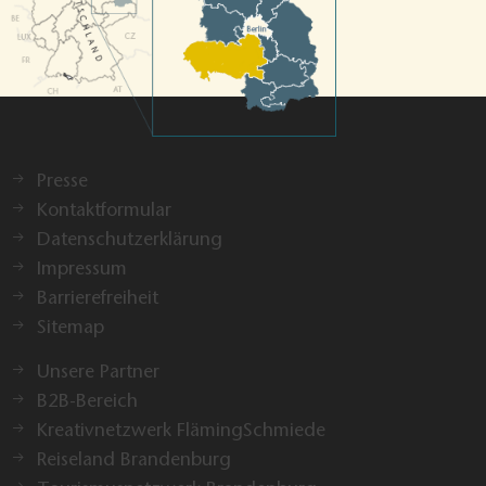
Presse
Kontaktformular
Datenschutzerklärung
Impressum
Barrierefreiheit
Sitemap
Unsere Partner
B2B-Bereich
Kreativnetzwerk FlämingSchmiede
Reiseland Brandenburg