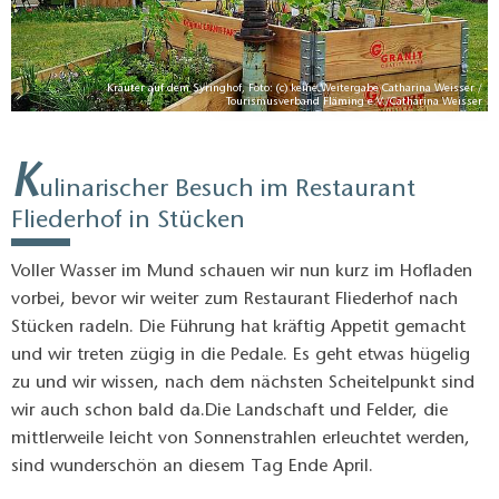
rl
Kräuter auf dem Syringhof, Foto: (c) keine Weitergabe Catharina Weisser /
rl
Tourismusverband Fläming e.V./Catharina Weisser
K
ulinarischer Besuch im Restaurant
Fliederhof in Stücken
Voller Wasser im Mund schauen wir nun kurz im Hofladen
vorbei, bevor wir weiter zum Restaurant Fliederhof nach
Stücken radeln. Die Führung hat kräftig Appetit gemacht
und wir treten zügig in die Pedale. Es geht etwas hügelig
zu und wir wissen, nach dem nächsten Scheitelpunkt sind
wir auch schon bald da.Die Landschaft und Felder, die
mittlerweile leicht von Sonnenstrahlen erleuchtet werden,
sind wunderschön an diesem Tag Ende April.