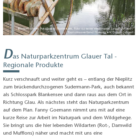
 /
Binnenfischerei Potsdam in Blankensee, Foto: (c) keine Weitergabe Susan Gutperl /
rl
Tourismusverband Fläming e.V./Susan Gutperl
D
as Naturparkzentrum Glauer Tal -
Regionale Produkte
Kurz verschnauft und weiter geht es – entlang der Nieplitz
zum brückendurchzogenen Sudermann-Park, auch bekannt
als Schlosspark Blankensee und dann raus aus dem Ort in
Richtung Glau. Als nächstes steht das Naturparkzentrum
auf dem Plan. Fanny Goemann nimmt uns mit auf eine
kurze Reise zur Arbeit im Naturpark und dem Wildgehege.
Sie bringt uns die hier lebenden Wildarten (Rot-, Damwild
und Mufflons) näher und macht mit uns eine