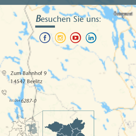
B
esuchen Sie uns:
Tourismusverband Fläming e.V.
Zum Bahnhof 9
14547 Beelitz
Rufen Sie uns an!
6287-0
033204