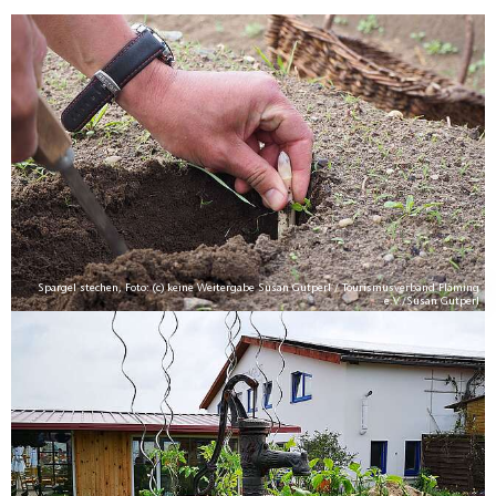
Spargel stechen, Foto: (c) keine Weitergabe Susan Gutperl / Tourismusverband Fläming
e.V./Susan Gutperl