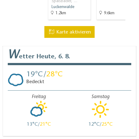
Spaßbäder, …
Brandenburg", Maßstab 1:75.000, ISBN 978-
Luckenwalde
1.2km
9.6km
3850002141, Esterbauer, 3. Aufl. (2014)
Karte aktivieren
W
etter
Heute, 6. 8.
19
28
Bedeckt
Freitag
Samstag
13
21
12
25