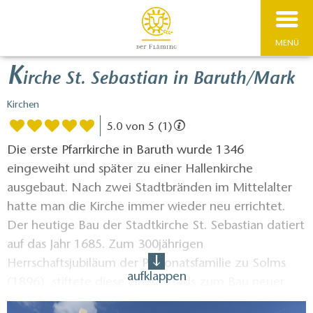
MENÜ
K
irche St. Sebastian in Baruth/Mark
Kirchen
5.0 von 5 (1)
Die erste Pfarrkirche in Baruth wurde 1346
eingeweiht und später zu einer Hallenkirche
ausgebaut. Nach zwei Stadtbränden im Mittelalter
hatte man die Kirche immer wieder neu errichtet.
Der heutige Bau der Stadtkirche St. Sebastian datiert
auf das Jahr 1685. Zum 300jährigen
Herrschaftsjubiläum der Patronatsfamilie zu Solms
aufklappen
(1896), stiftete diese einen Fonds zum Bau neuer
Türme und zur Erneuerung der Kirchenfenster. Die