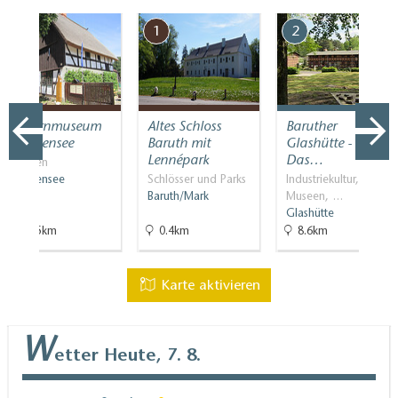
7
1
2
Bauernmuseum
Altes Schloss
Baruther
Blankensee
Baruth mit
Glashütte -
Lennépark
Das…
Museen
Blankensee
Schlösser und Parks
Industriekultur,
Baruth/Mark
Museen, …
Glashütte
46.5km
0.4km
8.6km
Karte aktivieren
W
etter
Heute, 7. 8.