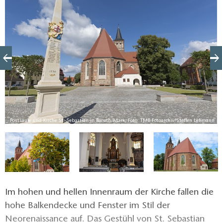
Bauarbeiten an den Doppeltürmen waren 1909
abgeschlossen. Sie sind der Feld- und
Backsteinarchitektur des Kirchenschiffes angepasst.
Postsäule und Kirche St. Sebastian in Baruth/Mark, Foto: TMB-Fotoarchiv/Steffen Lehmann
ut
Im hohen und hellen Innenraum der Kirche fallen die
hohe Balkendecke und Fenster im Stil der
Neorenaissance auf. Das Gestühl von St. Sebastian