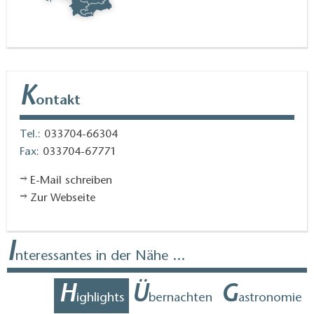
K
ontakt
Tel.:
033704-66304
Fax:
033704-67771
E-Mail schreiben
Zur Webseite
I
nteressantes in der Nähe ...
H
Ü
G
ighlights
bernachten
astronomie