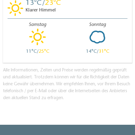
13
23
Klarer Himmel
Samstag
Sonntag
11
25
14
31
Alle Informationen, Zeiten und Preise werden regelmäßig geprüft
und aktualisiert. Trotzdem können wir für die Richtigkeit der Daten
keine Gewähr übernehmen. Wir empfehlen Ihnen, vor Ihrem Besuch
telefonisch / per E-Mail oder über die Internetseiten des Anbieters
den aktuellen Stand zu erfragen.