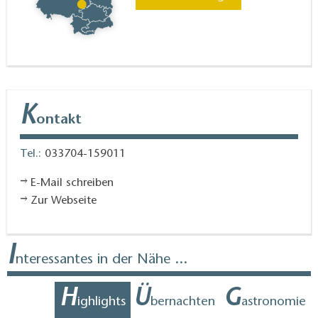
Baruth/Mark verkostet und erworben werden.
Regelmäßig bietet Familie Heilmann Wild aus
heimischen Wäldern zum Verkauf an bzw. bereitetet
für Feste oder Veranstaltungen leckere Wildgerichte
an.
K
ontakt
Tel.:
033704-159011
E-Mail schreiben
Zur Webseite
I
nteressantes in der Nähe ...
H
Ü
G
ighlights
bernachten
astronomie