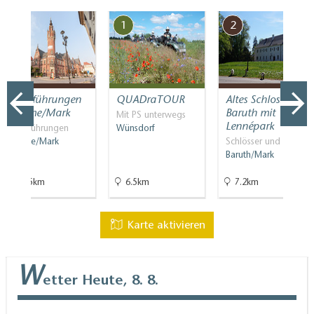
7
1
2
Stadtführungen
QUADraTOUR
Altes Schloss
Dahme/Mark
Baruth mit
Mit PS unterwegs
Lennépark
Stadtführungen
Wünsdorf
Dahme/Mark
Schlösser und Parks
Baruth/Mark
28.5km
6.5km
7.2km
Karte aktivieren
W
etter
Heute, 8. 8.