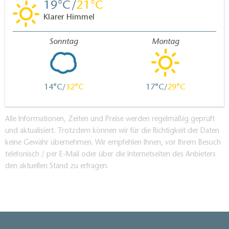
19
21
Klarer Himmel
Sonntag
Montag
14
32
17
29
Alle Informationen, Zeiten und Preise werden regelmäßig geprüft
und aktualisiert. Trotzdem können wir für die Richtigkeit der Daten
keine Gewähr übernehmen. Wir empfehlen Ihnen, vor Ihrem Besuch
telefonisch / per E-Mail oder über die Internetseiten des Anbieters
den aktuellen Stand zu erfragen.