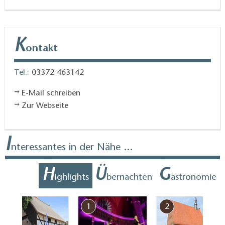
K
ontakt
Tel.:
03372 463142
E-Mail schreiben
Zur Webseite
I
nteressantes in der Nähe ...
H
Ü
G
ighlights
bernachten
astronomie
7
1
2