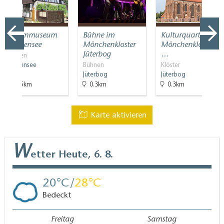
Bauernmuseum
Bühne im
Kulturquartier
Blankensee
Mönchenkloster
Mönchenkloster
Jüterbog
…
Museen
Blankensee
Bühnen
Klöster
Jüterbog
Jüterbog
27.5km
0.3km
0.3km
Karte aktivieren
W
etter
Heute, 6. 8.
20
28
Bedeckt
Freitag
Samstag