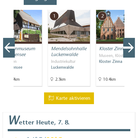
7
1
2
Bauernmuseum
Mendelsohnhalle
Kloster Zinna
Blankensee
Luckenwalde
Museen, Klöster
Museen
Industriekultur
Kloster Zinna
Blankensee
Luckenwalde
16.9km
2.3km
10.4km
Karte aktivieren
W
etter
Heute, 7. 8.