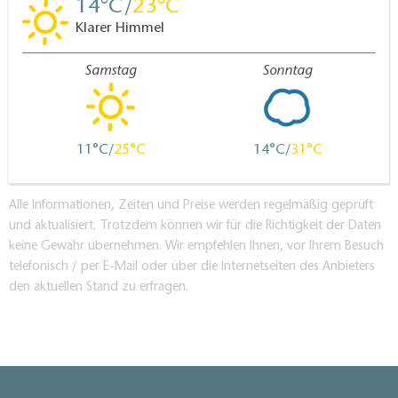
14
23
Klarer Himmel
Samstag
Sonntag
11
25
14
31
Alle Informationen, Zeiten und Preise werden regelmäßig geprüft
und aktualisiert. Trotzdem können wir für die Richtigkeit der Daten
keine Gewähr übernehmen. Wir empfehlen Ihnen, vor Ihrem Besuch
telefonisch / per E-Mail oder über die Internetseiten des Anbieters
den aktuellen Stand zu erfragen.