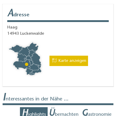
A
dresse
Haag
14943
Luckenwalde
Karte anzeigen
I
nteressantes in der Nähe ...
H
Ü
G
ighlights
bernachten
astronomie