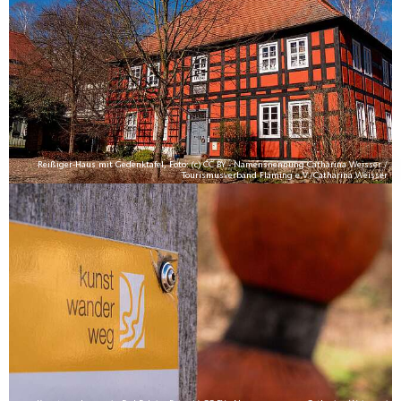
Reißiger-Haus mit Gedenktafel, Foto: (c) CC BY - Namensnennung Catharina Weisser /
Tourismusverband Fläming e.V./Catharina Weisser