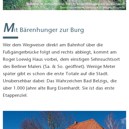
 /
Wanderer im Hohen Fläming, Foto: (c) keine Weitergabe Jedrzej Marzecki /
er
Tourismusverband Fläming e.V./Jedrzej Marzecki
M
it Bärenhunger zur Burg
Wer dem Wegweiser direkt am Bahnhof über die
Fußgängerbrücke folgt und rechts abbiegt, kommt am
Roger Loewig Haus vorbei, dem einstigen Sehnsuchtsort
des Berliner Malers (Sa. & So. geöffnet). Wenige Meter
später gibt es schon die erste Totale auf die Stadt.
Unübersehbar dabei: Das Wahrzeichen Bad Belzigs, die
über 1.000 Jahre alte Burg Eisenhardt. Sie ist das erste
Etappenziel.