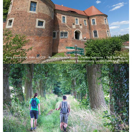
Burg Eisenhardt, Foto: (c) CC0 - Bedingungslose Lizenz Steffen Lehmann / TMB Tourismus-
Marketing Brandenburg GmbH/Steffen Lehmann