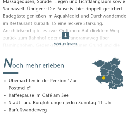
Massagedüsen, Sprudel-Liegen und Lichtklangraum sowie
Saunawelt. Übrigens: Die Pause ist hier doppelt gesichert.
Badegäste genießen im AquaMedici und Durchwandernde
im Restaurant Kurpark 15 eine leckere Stärkung.
Anschließend gibt es zwei Optionen: Auf direktem Weg
zurück zum Bahnhof oder den Panoramaweg über
weiterlesen
Fläminghöhen, Gedenkstätte im Grünen Grund und die
Steilen Kieten vervollständigen.
N
Lust bekommen?
och mehr erleben
Übernachten in der Pension "Zur
Postmeile"
Kaffeepause im Café am See
Stadt- und Burgführungen jeden Sonntag 11 Uhr
Barfußwanderweg