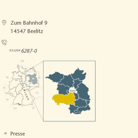
Tourismusverband Fläming e.V.
Zum Bahnhof 9
14547 Beelitz
Rufen Sie uns an!
6287-0
033204
Presse