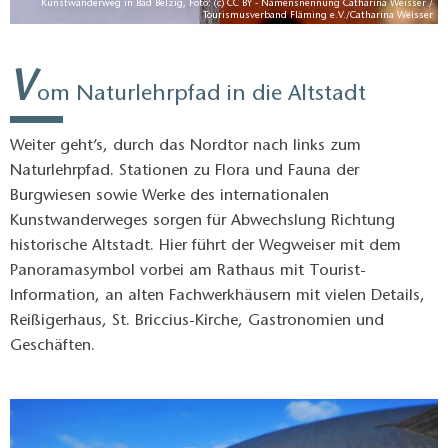
 /
Kunstwanderweg in Bad Belzig, Foto: (c) CC BY - Namensnennung Catharina Weisser /
er
Tourismusverband Fläming e.V./Catharina Weisser
V
om Naturlehrpfad in die Altstadt
Weiter geht’s, durch das Nordtor nach links zum
Naturlehrpfad. Stationen zu Flora und Fauna der
Burgwiesen sowie Werke des internationalen
Kunstwanderweges sorgen für Abwechslung Richtung
historische Altstadt. Hier führt der Wegweiser mit dem
Panoramasymbol vorbei am Rathaus mit Tourist-
Information, an alten Fachwerkhäusern mit vielen Details,
Reißigerhaus, St. Briccius-Kirche, Gastronomien und
Geschäften.