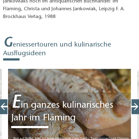
Jankowiaks noch im antiquarischen Buchhandel: Im
Fläming, Christa und Johannes Jankowiak, Leipzig F. A.
Brockhaus Verlag, 1988
G
eniessertouren und kulinarische
Ausflugsideen
E
in ganzes kulinarisches
Jahr im Fläming
Brot auf Buffet, Foto: (c) keine Weitergabe Greg Snell / Tourismusverband Fläming