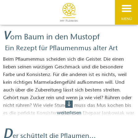
MENÜ
V
om Baum in den Mustopf
Ein Rezept für Pflaumenmus alter Art
Beim Pflaumenmus scheiden sich die Geister. Die einen
lieben seinen würzigen Geschmack und die besondere
Farbe und Konsistenz. Für die anderen ist es nichts, weil
kein richtiges Marmeladengefühl aufkommen will. Und
auch über die Zubereitung lässt sich bestens streiten.
Gehört nun Zucker rein und wenn ja wie viel? Rühren oder
nicht rühren? Wie viele Stunden muss das Mus kochen bis
weiterlesen
es die perfekte Konsistenz hat? Das Ehepaar Jankowiak war
Mitte der 80er Jahre des letzten Jahrhunderts im gesamten
Fläming unterwegs und hat viele kleine Geschichten über
D
er schüttelt die Pflaumen...
die Menschen und Traditionen der Region in einem Buch