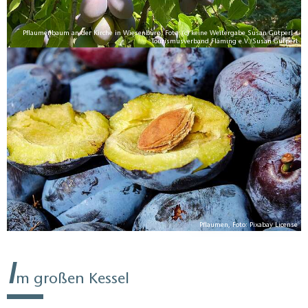
Pflaumenbaum an der Kirche in Wiesenburg, Foto: (c) keine Weitergabe Susan Gutperl /
Tourismusverband Fläming e.V./Susan Gutperl
 /
ki
Pflaumen, Foto: Pixabay License
I
m großen Kessel