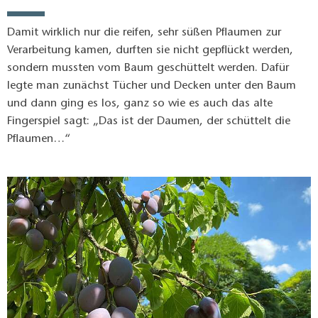
festgehalten. In “Im Fläming” findet sich auch eine
spannende Beschreibung, wie ganz früher Pflaumenmus
Damit wirklich nur die reifen, sehr süßen Pflaumen zur
hergestellt wurde.
Verarbeitung kamen, durften sie nicht gepflückt werden,
sondern mussten vom Baum geschüttelt werden. Dafür
legte man zunächst Tücher und Decken unter den Baum
und dann ging es los, ganz so wie es auch das alte
Fingerspiel sagt: „Das ist der Daumen, der schüttelt die
Pflaumen…“