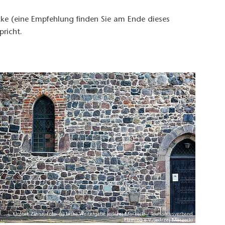
ecke (eine Empfehlung finden Sie am Ende dieses
richt.
Kloster Zinna, Foto: (c) keine Weitergabe Jedrzej Marzecki / Tourismusverband
Fläming e.V./Jedrzej Marzecki