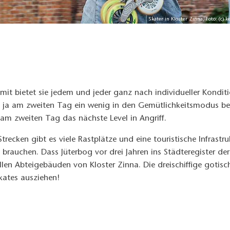
Skater in Kloster Zinna, Foto: (c)
mit bietet sie jedem und jeder ganz nach individueller Kond
ch ja am zweiten Tag ein wenig in den Gemütlichkeitsmodus b
m zweiten Tag das nächste Level in Angriff.
trecken gibt es viele Rastplätze und eine touristische Infrastr
n brauchen. Dass Jüterbog vor drei Jahren ins Städteregister d
 Abteigebäuden von Kloster Zinna. Die dreischiffige gotische 
Skates ausziehen!