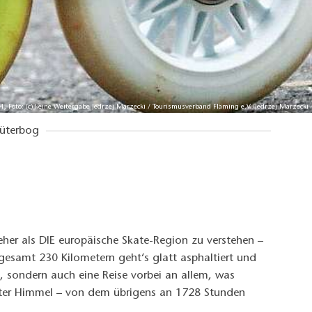
 4, Foto: (c) keine Weitergabe Jedrzej Marzecki / Tourismusverband Fläming e.V./Jedrzej Marzecki
Jüterbog
eher als DIE europäische Skate-Region zu verstehen –
esamt 230 Kilometern geht‘s glatt asphaltiert und
, sondern auch eine Reise vorbei an allem, was
weiter Himmel – von dem übrigens an 1728 Stunden