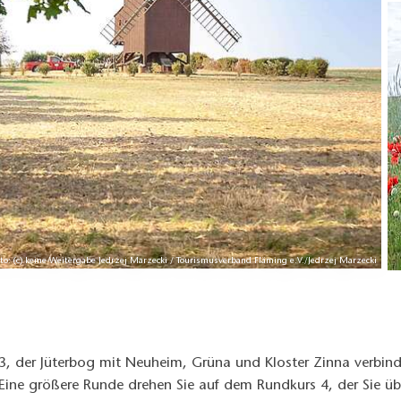
o: (c) keine Weitergabe Jedrzej Marzecki / Tourismusverband Fläming e.V./Jedrzej Marzecki
 3, der Jüterbog mit Neuheim, Grüna und Kloster Zinna verbind
 Eine größere Runde drehen Sie auf dem Rundkurs 4, der Sie ü