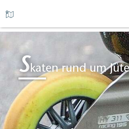
S
katen rund um Jüt