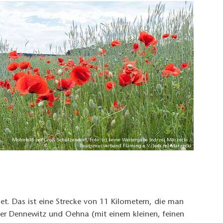
Mohnfeld bei Groß Schulzendorf, Foto: (c) keine Weitergabe Jedrzej Marzecki /
Tourismusverband Fläming e.V./Jedrzej Marzecki
et. Das ist eine Strecke von 11 Kilometern, die man
ber Dennewitz und Oehna (mit einem kleinen, feinen